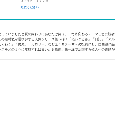
３７４Ｐ １５ｃｍ
名
短歌ください
売っていましたと夏の終わりにあなたは笑う」…毎月変わるテーマごとに読者
人の穂村弘が選び評する人気シリーズ第５弾！「ぬいぐるみ」「日記」「アル
わくわく」「尻尾」「カロリー」など全４６テーマへの投稿作と、自由題作品
ーズをどのように攻略すれば良いかを指南。第一線で活躍する歌人への道筋が