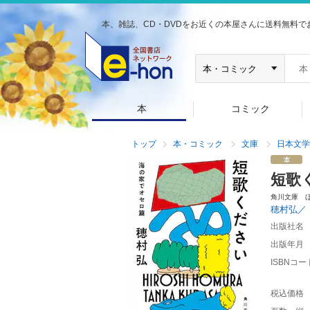
本、雑誌、CD・DVDをお近くの本屋さんに送料無料で
本
コミック
トップ
本・コミック
文庫
日本文学
短歌
角川文庫 
穂村弘／
出版社名
出版年月
ISBNコー
税込価格