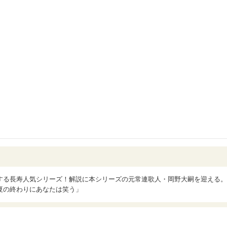
する長寿人気シリーズ！解説に本シリーズの元常連歌人・岡野大嗣を迎える。
夏の終わりにあなたは笑う」