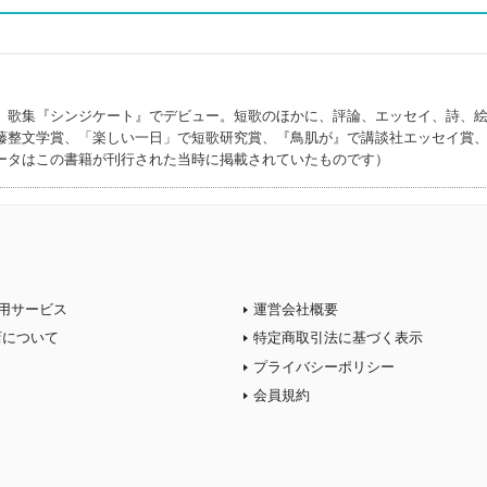
、歌集『シンジケート』でデビュー。短歌のほかに、評論、エッセイ、詩、
藤整文学賞、「楽しい一日」で短歌研究賞、『鳥肌が』で講談社エッセイ賞
ータはこの書籍が刊行された当時に掲載されていたものです）
用サービス
運営会社概要
店について
特定商取引法に基づく表示
プライバシーポリシー
会員規約