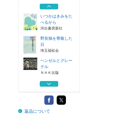
る
ＮＨＫ出版
いつかはきみをた
べるから
河出書房新社
野良猫を尊敬した
日
埼玉福祉会
ヘンゼルとグレー
テル
ＮＨＫ出版
短歌ください 反
対に回して篇
ＫＡＤＯＫＡＷＡ
短歌の話は長くな
返品について
る
ＮＨＫ出版
いつかはきみをた
べるから