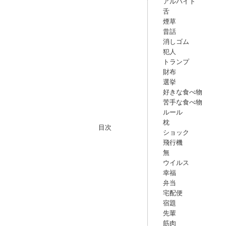
アルバイト
舌
煙草
昔話
消しゴム
犯人
トランプ
財布
選挙
好きな食べ物
苦手な食べ物
ルール
枕
目次
ショック
飛行機
無
ウイルス
幸福
弁当
宅配便
宿題
先輩
筋肉