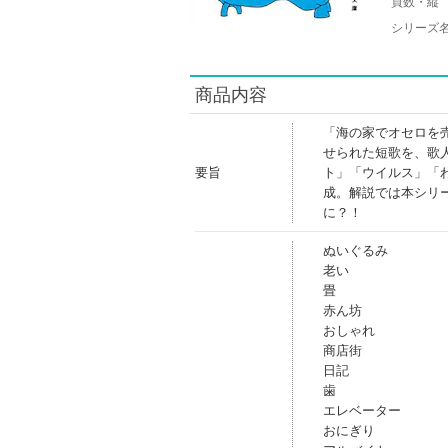
頁数・縦
シリーズ
商品内容
「海の家でオセロを
せられた短歌を、歌
要旨
ト」「ウイルス」「
成。解説では本シリ
に？！
ぬいぐるみ
老い
畳
赤ん坊
おしゃれ
商店街
日記
歯
エレベーター
おにぎり