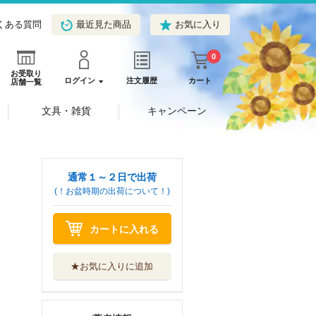
くある質問
最近見た商品
お気に入り
0
お受取り
ログイン
注文履歴
カート
店舗一覧
文具・雑貨
キャンペーン
通常１～２日で出荷
(！お盆時期の出荷について！)
カートに入れる
★お気に入りに追加