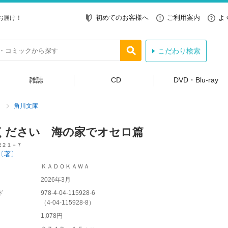
初めてのお客様へ
ご利用案内
よ
お届け！
こだわり検索
雑誌
CD
DVD・Blu-ray
角川文庫
ください 海の家でオセロ篇
ほ２１－７
〔著〕
ＫＡＤＯＫＡＷＡ
2026年3月
ド
978-4-04-115928-6
（
4-04-115928-8
）
1,078円