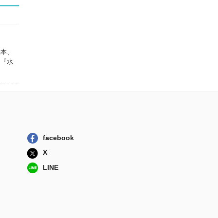
絵本、
、『水
facebook
X
LINE