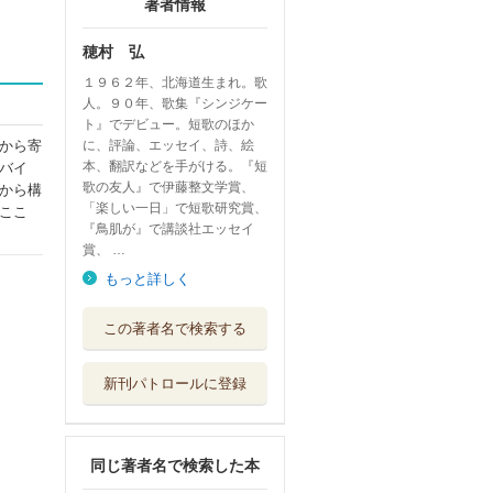
著者情報
穂村 弘
１９６２年、北海道生まれ。歌
人。９０年、歌集『シンジケー
ト』でデビュー。短歌のほか
から寄
に、評論、エッセイ、詩、絵
本、翻訳などを手がける。『短
バイ
歌の友人』で伊藤整文学賞、
から構
「楽しい一日」で短歌研究賞、
ここ
『鳥肌が』で講談社エッセイ
賞、 …
もっと詳しく
ヘンゼルとグレー
この著者名で検索する
テル
ＮＨＫ出版
新刊パトロールに登録
短歌ください 反
対に回して篇
ＫＡＤＯＫＡＷＡ
同じ著者名で検索した本
短歌の話は長くな