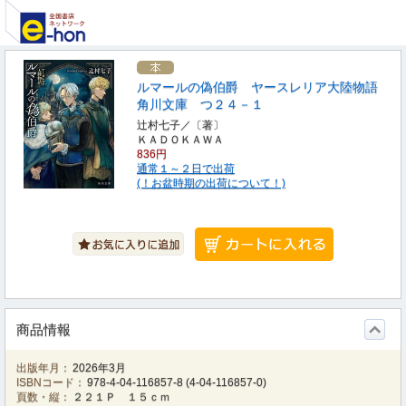
ルマールの偽伯爵 ヤースレリア大陸物語
角川文庫 つ２４－１
辻村七子／〔著〕
ＫＡＤＯＫＡＷＡ
836円
通常１～２日で出荷
(！お盆時期の出荷について！)
商品情報
出版年月：
2026年3月
ISBNコード：
978-4-04-116857-8
(
4-04-116857-0
)
頁数・縦：
２２１Ｐ １５ｃｍ