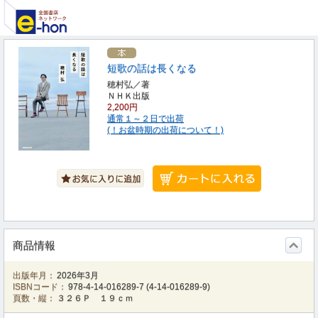
短歌の話は長くなる
穂村弘／著
ＮＨＫ出版
2,200円
通常１～２日で出荷
(！お盆時期の出荷について！)
商品情報
出版年月：
2026年3月
ISBNコード：
978-4-14-016289-7
(
4-14-016289-9
)
頁数・縦：
３２６Ｐ １９ｃｍ