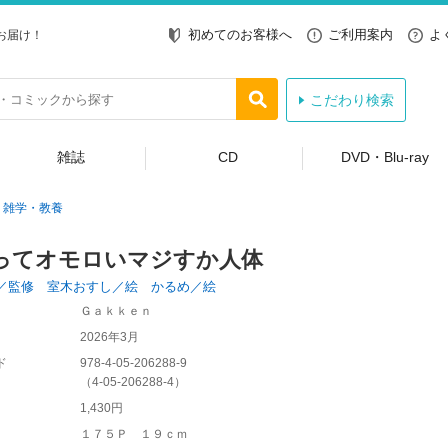
初めてのお客様へ
ご利用案内
よ
お届け！
こだわり検索
雑誌
CD
DVD・Blu-ray
雑学・教養
ってオモロいマジすか人体
／監修 室木おすし／絵 かるめ／絵
Ｇａｋｋｅｎ
2026年3月
ド
978-4-05-206288-9
（
4-05-206288-4
）
1,430円
１７５Ｐ １９ｃｍ