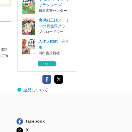
ャラクターズ
日本図書センター
魔導細工師ノーミ
ィの異世界クラ...
ブシロードワー...
人体大図鑑 完全
版
構造科
河出書房新社
時に掲
内臓のしくみ・は
たらきゆるっと...
永岡書店
標準分子細胞生物
返品について
学
医学書院
がんばれ！人体キ
ャラクターズ
日本図書センター
facebook
魔導細工師ノーミ
X