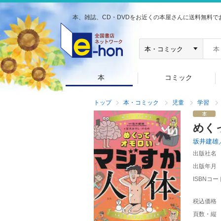
本、雑誌、CD・DVDをお近くの本屋さんに送料無料で
本
コミック
トップ
本・コミック
児童
学習
めく
坂井建雄
出版社名
出版年月
ISBNコー
税込価格
頁数・縦