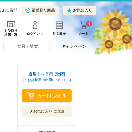
くある質問
最近見た商品
お気に入り
0
お受取り
ログイン
注文履歴
カート
店舗一覧
文具・雑貨
キャンペーン
通常１～２日で出荷
(！お盆時期の出荷について！)
カートに入れる
★お気に入りに追加