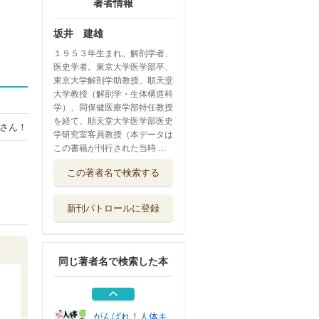
著者情報
坂井 建雄
１９５３年生まれ。解剖学者、
医史学者。東京大学医学部卒、
東京大学解剖学助教授、順天堂
大学教授（解剖学・生体構造科
学）、同保健医療学部特任教授
を経て、順天堂大学医学部医史
さん！
学研究室客員教授（本データは
この書籍が刊行された当時 …
人体大図鑑 完全
この著者名で検索する
版
河出書房新社
新刊パトロールに登録
内臓のしくみ・は
たらきゆるっと...
永岡書店
同じ著者名で検索した本
標準分子細胞生物
学
医学書院
がんばれ！人体キ