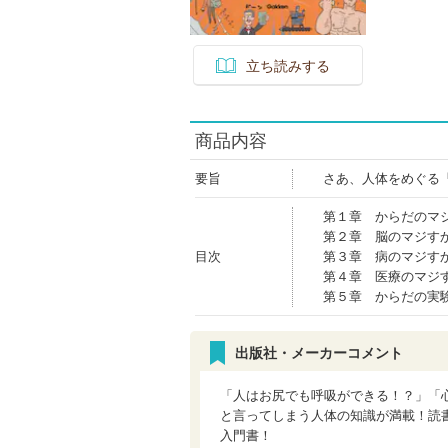
立ち読みする
商品内容
要旨
さあ、人体をめぐる
第１章 からだのマ
第２章 脳のマジす
目次
第３章 病のマジす
第４章 医療のマジ
第５章 からだの実
出版社・メーカーコメント
「人はお尻でも呼吸ができる！？」「
と言ってしまう人体の知識が満載！読
入門書！