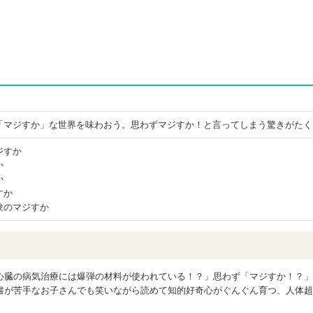
「マジすか」な世界を味わおう。思わずマジすか！と言ってしまう驚きがたく
ジすか
か
か
すか
験のマジすか
心臓の病気治療には爆弾の材料が使われている！？」思わず「マジすか！？」
書が苦手なお子さんでも笑いながら読めて知的好奇心がぐんぐん育つ、人体超