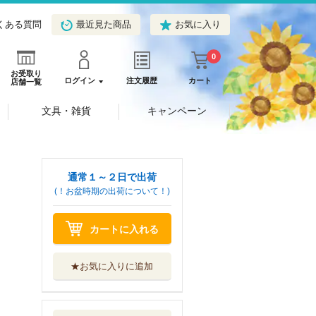
くある質問
最近見た商品
お気に入り
0
お受取り
ログイン
注文履歴
カート
店舗一覧
文具・雑貨
キャンペーン
通常１～２日で出荷
(！お盆時期の出荷について！)
カートに入れる
★お気に入りに追加
セカイの千怪奇
５
岩崎書店