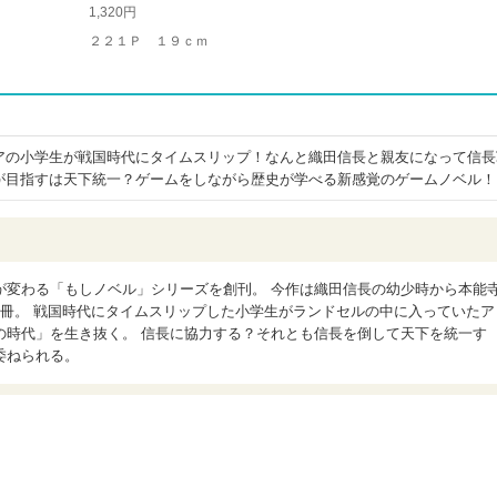
1,320円
２２１Ｐ １９ｃｍ
アの小学生が戦国時代にタイムスリップ！なんと織田信長と親友になって信長
が目指すは天下統一？ゲームをしながら歴史が学べる新感覚のゲームノベル！
が変わる「もしノベル」シリーズを創刊。 今作は織田信長の幼少時から本能
1冊。 戦国時代にタイムスリップした小学生がランドセルの中に入っていたア
の時代」を生き抜く。 信長に協力する？それとも信長を倒して天下を統一す
委ねられる。