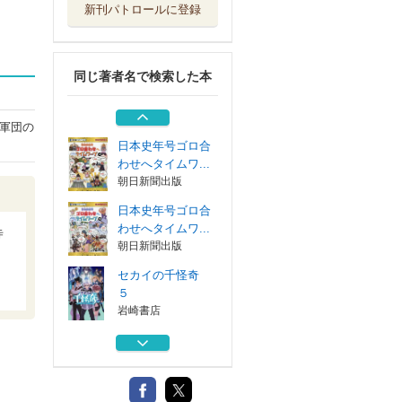
新刊パトロールに登録
セカイの千怪奇
４
岩崎書店
同じ著者名で検索した本
清少納言へタイム
ワープ 日本の...
朝日新聞出版
軍団の
日本史年号ゴロ合
わせへタイムワ...
朝日新聞出版
日本史年号ゴロ合
わせへタイムワ...
寺
朝日新聞出版
セカイの千怪奇
５
岩崎書店
セカイの千怪奇
４
岩崎書店