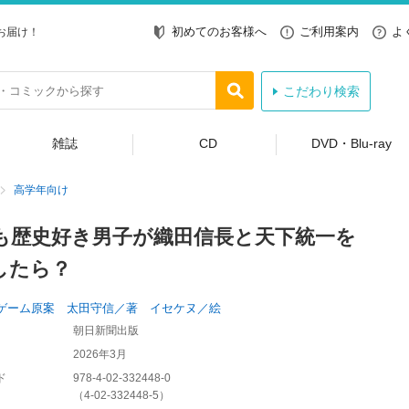
初めてのお客様へ
ご利用案内
よ
お届け！
こだわり検索
雑誌
CD
DVD・Blu-ray
高学年向け
も歴史好き男子が織田信長と天下統一を
したら？
ゲーム原案 太田守信／著 イセケヌ／絵
朝日新聞出版
2026年3月
ド
978-4-02-332448-0
（
4-02-332448-5
）