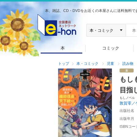
本、雑誌、CD・DVDをお近くの本屋さんに送料無料で
本
コミック
トップ
本・コミック
児童
読み物
もし
目指
もしノベル
敦賀零／
出版社名
出版年月
ISBNコー