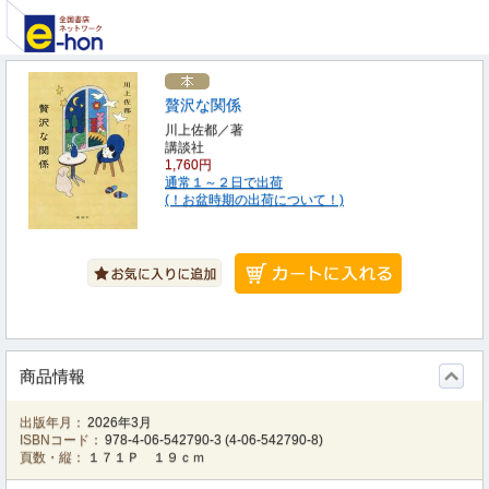
贅沢な関係
川上佐都／著
講談社
1,760円
通常１～２日で出荷
(！お盆時期の出荷について！)
商品情報
出版年月：
2026年3月
ISBNコード：
978-4-06-542790-3
(
4-06-542790-8
)
頁数・縦：
１７１Ｐ １９ｃｍ