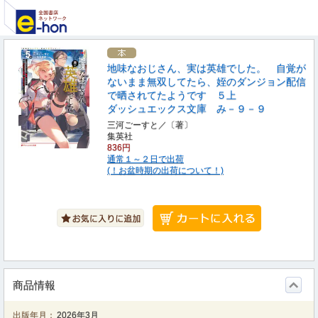
地味なおじさん、実は英雄でした。 自覚が
ないまま無双してたら、姪のダンジョン配信
で晒されてたようです ５上
ダッシュエックス文庫 み－９－９
三河ごーすと／〔著〕
集英社
836円
通常１～２日で出荷
(！お盆時期の出荷について！)
商品情報
出版年月：
2026年3月