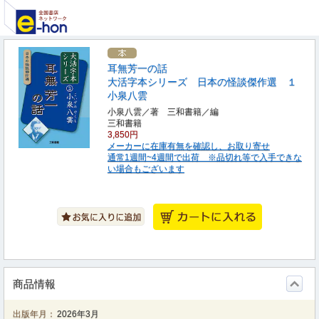
耳無芳一の話
大活字本シリーズ 日本の怪談傑作選 １
小泉八雲
小泉八雲／著 三和書籍／編
三和書籍
3,850円
メーカーに在庫有無を確認し、お取り寄せ
通常1週間~4週間で出荷 ※品切れ等で入手できな
い場合もございます
商品情報
出版年月：
2026年3月