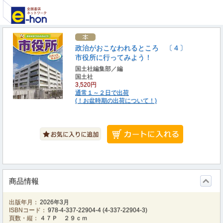
政治がおこなわれるところ 〔４〕
市役所に行ってみよう！
国土社編集部／編
国土社
3,520円
通常１～２日で出荷
(！お盆時期の出荷について！)
商品情報
出版年月：
2026年3月
ISBNコード：
978-4-337-22904-4
(
4-337-22904-3
)
頁数・縦：
４７Ｐ ２９ｃｍ