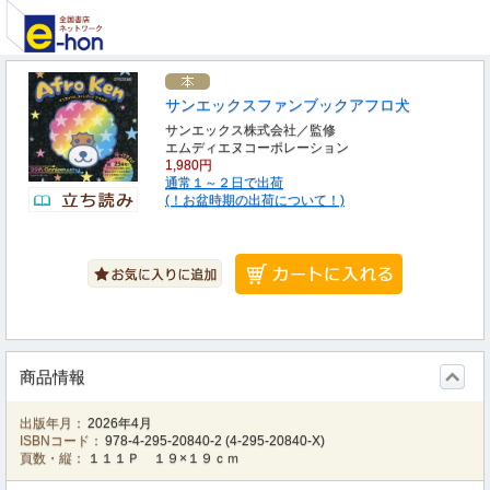
サンエックスファンブックアフロ犬
サンエックス株式会社／監修
エムディエヌコーポレーション
1,980円
通常１～２日で出荷
(！お盆時期の出荷について！)
商品情報
出版年月：
2026年4月
ISBNコード：
978-4-295-20840-2
(
4-295-20840-X
)
頁数・縦：
１１１Ｐ １９×１９ｃｍ