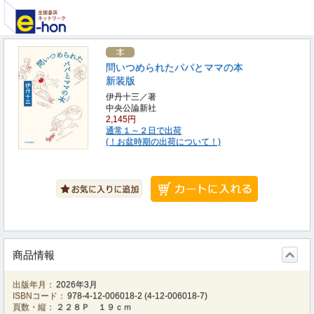
問いつめられたパパとママの本
新装版
伊丹十三／著
中央公論新社
2,145円
通常１～２日で出荷
(！お盆時期の出荷について！)
商品情報
出版年月：
2026年3月
ISBNコード：
978-4-12-006018-2
(
4-12-006018-7
)
頁数・縦：
２２８Ｐ １９ｃｍ