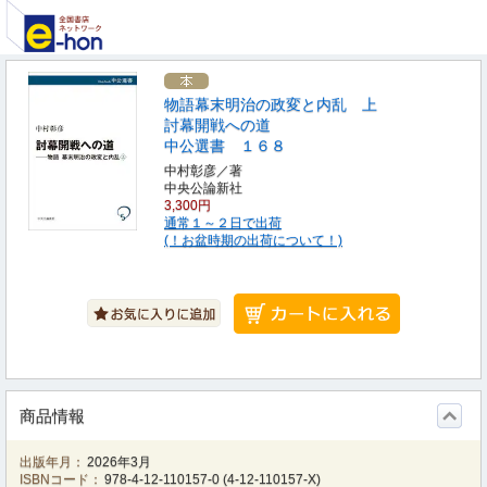
物語幕末明治の政変と内乱 上
討幕開戦への道
中公選書 １６８
中村彰彦／著
中央公論新社
3,300円
通常１～２日で出荷
(！お盆時期の出荷について！)
商品情報
出版年月：
2026年3月
ISBNコード：
978-4-12-110157-0
(
4-12-110157-X
)