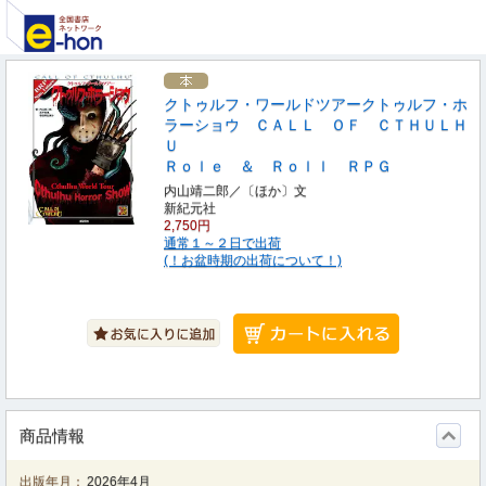
クトゥルフ・ワールドツアークトゥルフ・ホ
ラーショウ ＣＡＬＬ ＯＦ ＣＴＨＵＬＨ
Ｕ
Ｒｏｌｅ ＆ Ｒｏｌｌ ＲＰＧ
内山靖二郎／〔ほか〕文
新紀元社
2,750円
通常１～２日で出荷
(！お盆時期の出荷について！)
商品情報
出版年月：
2026年4月