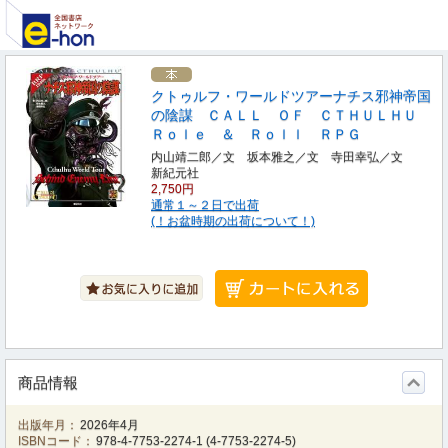
クトゥルフ・ワールドツアーナチス邪神帝国
の陰謀 ＣＡＬＬ ＯＦ ＣＴＨＵＬＨＵ
Ｒｏｌｅ ＆ Ｒｏｌｌ ＲＰＧ
内山靖二郎／文 坂本雅之／文 寺田幸弘／文
新紀元社
2,750円
通常１～２日で出荷
(！お盆時期の出荷について！)
商品情報
出版年月：
2026年4月
ISBNコード：
978-4-7753-2274-1
(
4-7753-2274-5
)