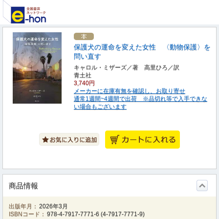
保護犬の運命を変えた女性 〈動物保護〉を
問い直す
キャロル・ミザーズ／著 高里ひろ／訳
青土社
3,740円
メーカーに在庫有無を確認し、お取り寄せ
通常1週間~4週間で出荷 ※品切れ等で入手できな
い場合もございます
商品情報
出版年月：
2026年3月
ISBNコード：
978-4-7917-7771-6
(
4-7917-7771-9
)