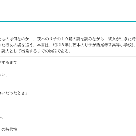
たものは何なのか―。茨木のり子の１０篇の詩を読みながら、彼女が生きた時
った彼女の姿を追う。本書は、昭和８年に茨木のり子が西尾尋常高等小学校に
、詩人として出発するまでの物語である。
生するまで
らい」
れいだったとき」
―」
その時代性