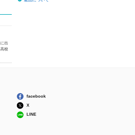
室に出
園高校
facebook
X
LINE