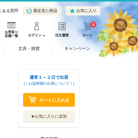
くある質問
最近見た商品
お気に入り
0
お受取り
ログイン
注文履歴
カート
店舗一覧
文具・雑貨
キャンペーン
通常１～２日で出荷
(！お盆時期の出荷について！)
カートに入れる
★お気に入りに追加