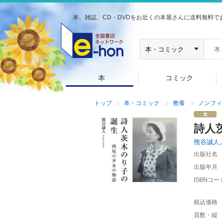
本、雑誌、CD・DVDをお近くの本屋さんに送料無料で
本
コミック
トップ
本・コミック
教養
ノンフィ
詩人
熊谷誠人
出版社名
出版年月
ISBNコー
税込価格
頁数・縦