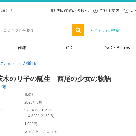
初めてのお客様へ
ご利用案内
よ
お届け！
こだわり検索
雑誌
CD
DVD・Blu-ray
クション
人物評伝
茨木のり子の誕生 西尾の少女の物語
／著
風媒社
2026年3月
ド
978-4-8331-2133-0
（
4-8331-2133-6
）
1,980円
３１２Ｐ ２０ｃｍ