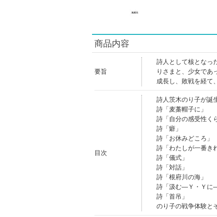
商品内容
詩人として核となっ
要旨
りさまと、少女であ
成長し、敗戦を経て
詩人茨木のり子が誕
詩「麦藁帽子に」
詩「自分の感受性く
詩「癖」
詩「お休みどころ」
詩「わたしが一番き
目次
詩「儀式」
詩「対話」
詩「根府川の海」
詩「汲む―Ｙ・Ｙに
詩「首吊」
のり子の戦争体験と