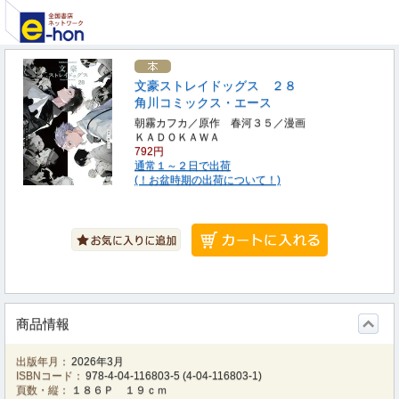
文豪ストレイドッグス ２８
角川コミックス・エース
朝霧カフカ／原作 春河３５／漫画
ＫＡＤＯＫＡＷＡ
792円
通常１～２日で出荷
(！お盆時期の出荷について！)
商品情報
出版年月：
2026年3月
ISBNコード：
978-4-04-116803-5
(
4-04-116803-1
)
頁数・縦：
１８６Ｐ １９ｃｍ