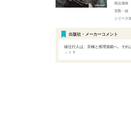
税込価格
頁数・縦
シリーズ
出版社・メーカーコメント
綾辻行人は、京極と推理遊戯へ。それ
－！？