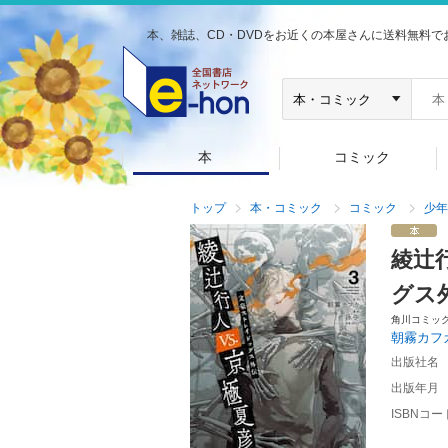
本、雑誌、CD・DVDをお近くの本屋さんに送料無料で
本
コミック
トップ
本・コミック
コミック
少年
綾辻
グス
角川コミッ
朝霧カフ
出版社名
出版年月
ISBNコー