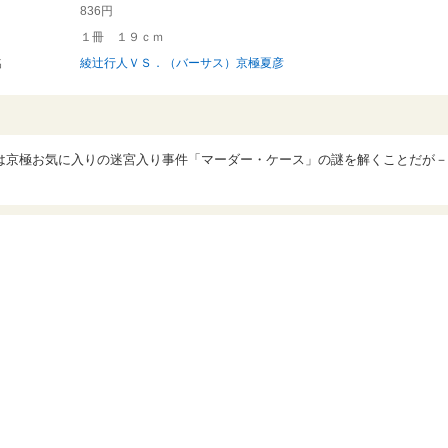
836円
１冊 １９ｃｍ
名
綾辻行人ＶＳ．（バーサス）京極夏彦
は京極お気に入りの迷宮入り事件「マーダー・ケース」の謎を解くことだが－