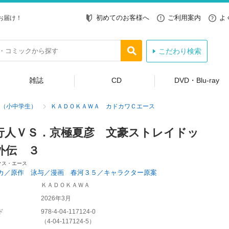
初めてのお客様へ
ご利用案内
よ
お届け！
こだわり検索
雑誌
CD
DVD・Blu-ray
（小中学生）
ＫＡＤＯＫＡＷＡ カドカワＣエース
行人ＶＳ．京極夏彦 文豪ストレイドッ
外伝 ３
クス・エース
カ／原作 泳与／漫画 春河３５／キャラクター原案
ＫＡＤＯＫＡＷＡ
2026年3月
ド
978-4-04-117124-0
（
4-04-117124-5
）