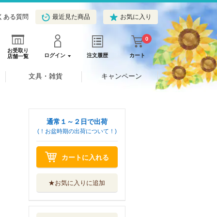
くある質問
最近見た商品
お気に入り
0
お受取り
ログイン
注文履歴
カート
店舗一覧
文具・雑貨
キャンペーン
通常１～２日で出荷
(！お盆時期の出荷について！)
カートに入れる
★お気に入りに追加
文豪ストレイドッ
グスわん！ １５
ＫＡＤＯＫＡＷＡ