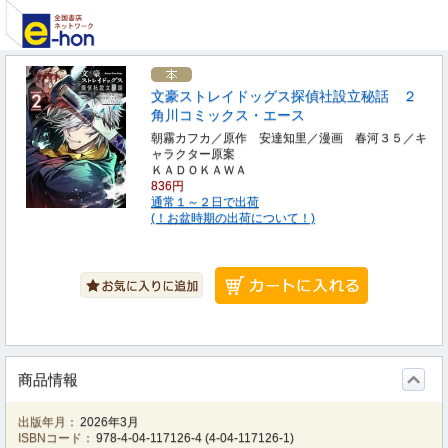
文豪ストレイドッグス探偵社設立秘話 ２
角川コミックス・エース
朝霧カフカ／原作 安達知里／漫画 春河３５／キ
ャラクター原案
ＫＡＤＯＫＡＷＡ
836円
通常１～２日で出荷
(！お盆時期の出荷について！)
商品情報
出版年月：
2026年3月
ISBNコード：
978-4-04-117126-4
(
4-04-117126-1
)