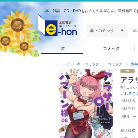
本、雑誌、CD・DVDをお近くの本屋さんに送料無料で
本
コミック
トップ
本・コミック
コミック
少年
アラ
角川コミッ
いわさき
出版社名
出版年月
ISBNコー
税込価格