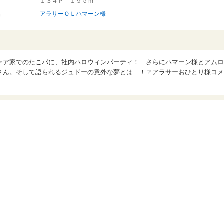
１３４Ｐ １９ｃｍ
名
アラサーＯＬハマーン様
ャア家でのたこパに、社内ハロウィンパーティ！ さらにハマーン様とアムロ
さん。そして語られるジュドーの意外な夢とは…！？アラサーおひとり様コメ