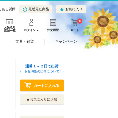
くある質問
最近見た商品
お気に入り
0
お受取り
ログイン
注文履歴
カート
店舗一覧
文具・雑貨
キャンペーン
通常１～２日で出荷
(！お盆時期の出荷について！)
カートに入れる
★お気に入りに追加
戦闘メカザブング
ルアナザー・ゲ...
小学館