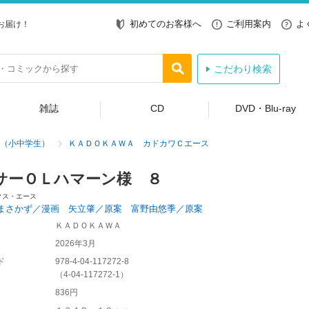
初めてのお客様へ
ご利用案内
よ
お届け！
こだわり検索
雑誌
CD
DVD・Blu-ray
（小中学生）
ＫＡＤＯＫＡＷＡ カドカワＣエース
サーＯＬハマーン様 ８
クス・エース
まさかず／漫画 矢立肇／原案 富野由悠季／原案
ＫＡＤＯＫＡＷＡ
2026年3月
ド
978-4-04-117272-8
（
4-04-117272-1
）
836円