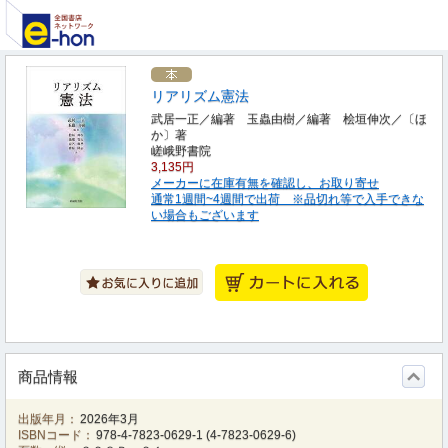
リアリズム憲法
武居一正／編著 玉蟲由樹／編著 桧垣伸次／〔ほ
か〕著
嵯峨野書院
3,135円
メーカーに在庫有無を確認し、お取り寄せ
通常1週間~4週間で出荷 ※品切れ等で入手できな
い場合もございます
商品情報
出版年月：
2026年3月
ISBNコード：
978-4-7823-0629-1
(
4-7823-0629-6
)