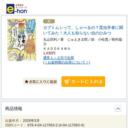
カブトムシって、しゃべるの？昆虫学者に聞
いてみた！大人も知らない虫のひみつ
丸山宗利／著 じゅえき太郎／絵 小松貴／制作協
力
ＫＡＤＯＫＡＷＡ
1,430円
通常１～２日で出荷
(！お盆時期の出荷について！)
商品情報
出版年月：
2026年3月
ISBNコード：
978-4-04-117063-2
(
4-04-117063-X
)