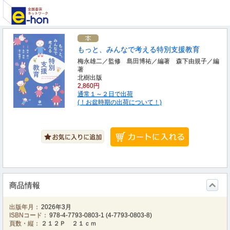
もっと、みんなで考える特別支援教育
梅永雄二／監修 島田博祐／編著 森下由規子／編
著
北樹出版
2,860円
通常１～２日で出荷
(！お盆時期の出荷について！)
商品情報
出版年月：
2026年3月
ISBNコード：
978-4-7793-0803-1
(
4-7793-0803-8
)
頁数・縦：
２１２Ｐ ２１ｃｍ