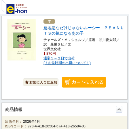
意地悪なだけじゃないルーシー ＰＥＡＮＵ
ＴＳの気になるあの子
チャールズ・Ｍ．シュルツ／原著 谷川俊太郎／
訳 最果タヒ／文
世界文化社
1,870円
通常１～２日で出荷
(！お盆時期の出荷について！)
商品情報
出版年月：
2026年4月
ISBNコード：
978-4-418-26504-6
(
4-418-26504-X
)