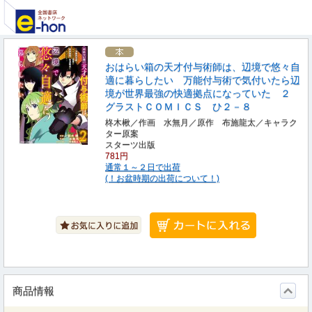
おはらい箱の天才付与術師は、辺境で悠々自
適に暮らしたい 万能付与術で気付いたら辺
境が世界最強の快適拠点になっていた ２
グラストＣＯＭＩＣＳ ひ２－８
柊木楸／作画 水無月／原作 布施龍太／キャラク
ター原案
スターツ出版
781円
通常１～２日で出荷
(！お盆時期の出荷について！)
商品情報