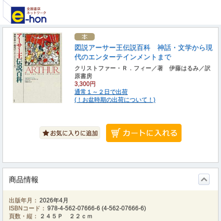
図説アーサー王伝説百科 神話・文学から現
代のエンターテインメントまで
クリストファー・Ｒ．フィー／著 伊藤はるみ／訳
原書房
3,300円
通常１～２日で出荷
(！お盆時期の出荷について！)
商品情報
出版年月：
2026年4月
ISBNコード：
978-4-562-07666-6
(
4-562-07666-6
)
頁数・縦：
２４５Ｐ ２２ｃｍ