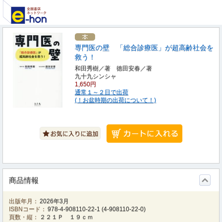
専門医の壁 「総合診療医」が超高齢社会を
救う！
和田秀樹／著 徳田安春／著
九十九シンシャ
1,650円
通常１～２日で出荷
(！お盆時期の出荷について！)
商品情報
出版年月：
2026年3月
ISBNコード：
978-4-908110-22-1
(
4-908110-22-0
)
頁数・縦：
２２１Ｐ １９ｃｍ