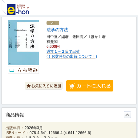
法学の方法
田中亘／編著 飯田高／〔ほか〕著
有斐閣
6,600円
通常１～２日で出荷
(！お盆時期の出荷について！)
商品情報
出版年月：
2026年3月
ISBNコード：
978-4-641-12666-4
(
4-641-12666-6
)
頁数・縦：
４８０Ｐ ２２ｃｍ