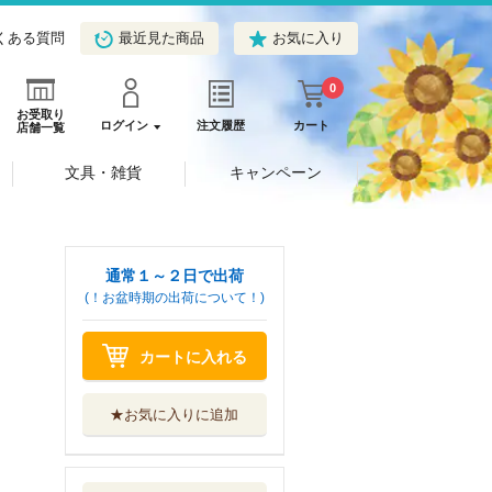
くある質問
最近見た商品
お気に入り
0
お受取り
ログイン
注文履歴
カート
店舗一覧
文具・雑貨
キャンペーン
通常１～２日で出荷
(！お盆時期の出荷について！)
カートに入れる
★お気に入りに追加
六ッ獄恋いろは
夢見る怪異と学...
一迅社