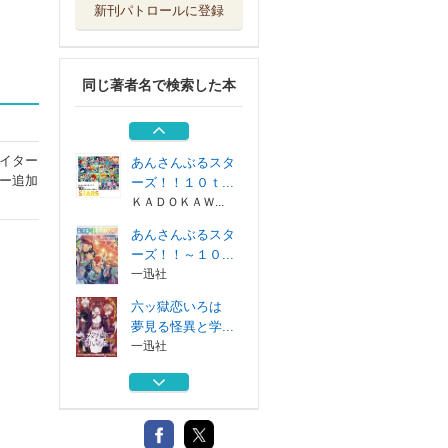
新刊パトロールに登録
あんさんぶくぶス
ターズ！！
ＫＡＤＯＫＡＷ...
同じ著者名で検索した本
あんさんぶるスタ
ーズ！ 〔４〕
ＫＡＤＯＫＡＷＡ
イター
あんさんぶるスタ
ー追加
ーズ！！１０ｔ...
ＫＡＤＯＫＡＷ...
あんさんぶるスタ
ーズ！！～１０...
一迅社
六ッ獄恋いろは
夢見る怪異と学...
一迅社
あんさんぶくぶス
ターズ！！
ＫＡＤＯＫＡＷ...