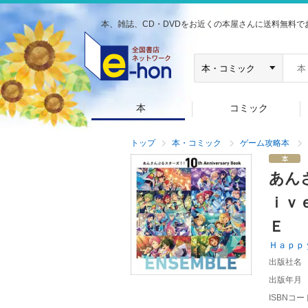
本、雑誌、CD・DVDをお近くの本屋さんに送料無料で
本
コミック
トップ
本・コミック
ゲーム攻略本
あん
ｉｖ
Ｅ
Ｈａｐｐ
出版社名
出版年月
ISBNコー