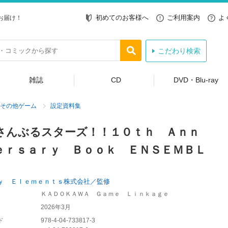
初めてのお客様へ
ご利用案内
よ
お届け！
こだわり検索
雑誌
CD
DVD・Blu-ray
その他ゲーム
設定資料集
さんぶるスターズ！！１０ｔｈ Ａｎｎ
ｅｒｓａｒｙ Ｂｏｏｋ ＥＮＳＥＭＢＬ
ｙ Ｅｌｅｍｅｎｔｓ株式会社／監修
ＫＡＤＯＫＡＷＡ Ｇａｍｅ Ｌｉｎｋａｇｅ
2026年3月
ド
978-4-04-733817-3