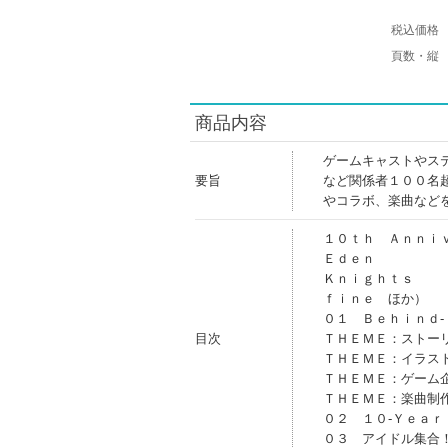
税込価格
頁数・縦
商品内容
ゲームキャストやス
要旨
など関係者１００名
やコラボ、楽曲など
１０ｔｈ Ａｎｎｉ
Ｅｄｅｎ
Ｋｎｉｇｈｔｓ
ｆｉｎｅ ほか）
０１ Ｂｅｈｉｎｄ
目次
ＴＨＥＭＥ：ストー
ＴＨＥＭＥ：イラス
ＴＨＥＭＥ：ゲーム
ＴＨＥＭＥ：楽曲制
０２ １０‐Ｙｅａ
０３ アイドル集合