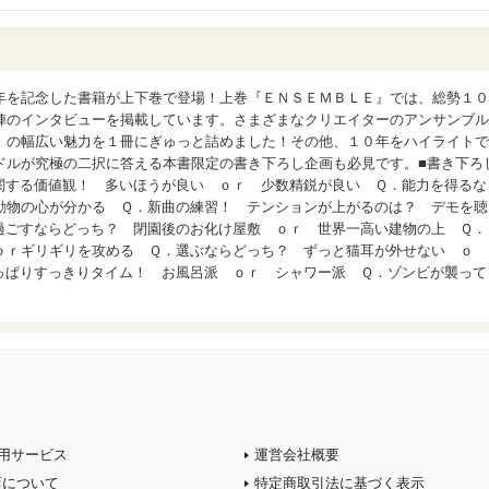
年を記念した書籍が上下巻で登場！上巻『ＥＮＳＥＭＢＬＥ』では、総勢１０
陣のインタビューを掲載しています。さまざまなクリエイターのアンサンブル
』の幅広い魅力を１冊にぎゅっと詰めました！その他、１０年をハイライトで
ドルが究極の二択に答える本書限定の書き下ろし企画も必見です。■書き下ろ
関する価値観！ 多いほうが良い ｏｒ 少数精鋭が良い Ｑ．能力を得るな
動物の心が分かる Ｑ．新曲の練習！ テンションが上がるのは？ デモを聴
過ごすならどっち？ 閉園後のお化け屋敷 ｏｒ 世界一高い建物の上 Ｑ．
ｏｒギリギリを攻める Ｑ．選ぶならどっち？ ずっと猫耳が外せない ｏ
っぱりすっきりタイム！ お風呂派 ｏｒ シャワー派 Ｑ．ゾンビが襲って
用サービス
運営会社概要
店について
特定商取引法に基づく表示