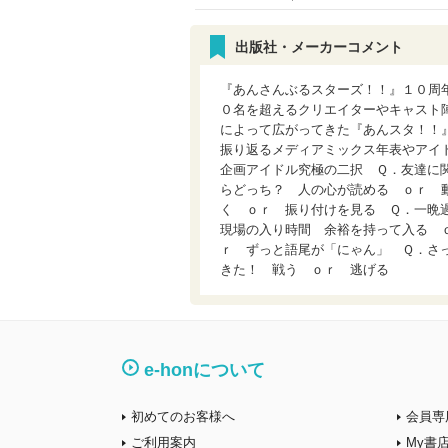
出版社・メーカーコメント
『あんさんぶるスターズ！！』１０周
０名を超えるクリエイターやキャスト
によって広がってきた『あんスタ！！
振り返るメディアミックス年表やアイ
企画アイドル究極の二択 Ｑ．友達に
らどっち？ 人の心が読める ｏｒ 
く ｏｒ 振り付けを見る Ｑ．一晩
現場の入り時間 余裕を持って入る 
ｒ ずっと語尾が「にゃん」 Ｑ．さ
きた！ 戦う ｏｒ 逃げる
e-honについて
初めてのお客様へ
会員専
ご利用案内
My書