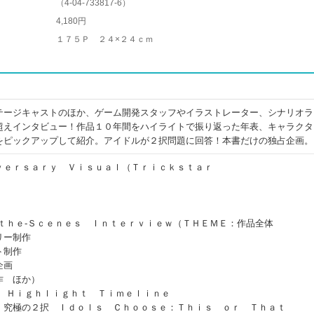
（
4-04-733817-6
）
4,180円
１７５Ｐ ２４×２４ｃｍ
テージキャストのほか、ゲーム開発スタッフやイラストレーター、シナリオラ
超えインタビュー！作品１０年間をハイライトで振り返った年表、キャラクタ
をピックアップして紹介。アイドルが２択問題に回答！本書だけの独占企画。
ｖｅｒｓａｒｙ Ｖｉｓｕａｌ（Ｔｒｉｃｋｓｔａｒ
‐ｔｈｅ‐Ｓｃｅｎｅｓ Ｉｎｔｅｒｖｉｅｗ（ＴＨＥＭＥ：作品全体
リー制作
ト制作
企画
作 ほか）
ｒ Ｈｉｇｈｌｉｇｈｔ Ｔｉｍｅｌｉｎｅ
！究極の２択 Ｉｄｏｌｓ Ｃｈｏｏｓｅ：Ｔｈｉｓ ｏｒ Ｔｈａｔ