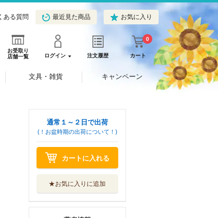
くある質問
最近見た商品
お気に入り
0
お受取り
ログイン
注文履歴
カート
店舗一覧
文具・雑貨
キャンペーン
通常１～２日で出荷
(！お盆時期の出荷について！)
カートに入れる
★お気に入りに追加