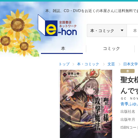
本、雑誌、CD・DVDをお近くの本屋さんに送料無料で
本
コミック
トップ
本・コミック
文芸
日本文学
聖女
んで
ＧＣ ＮＯ
青季ふゆ
出版社名
出版年月
ISBNコー