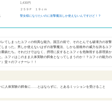
1,430円
２５９Ｐ １９ｃｍ
名
聖女様になりたいのに攻撃魔法しか使えないんですけど！？
バレてしまったユフィの特異な能力。国王の前で、そのとんでも破壊力の攻撃
てしまった。男しか使えないはずの攻撃魔法、しかも規格外の威力を誇るユフ
の重鎮たち。それだけではなく、摂理に反するとユフィを危険視する原理派か
た。ユフィはこのまま人体実験の餌食となってしまうのか！？ユフィの能力の
？）堂々のフィナーレ！！
いに人体実験の餌食に……とはならずに、とあるミッションを受けること