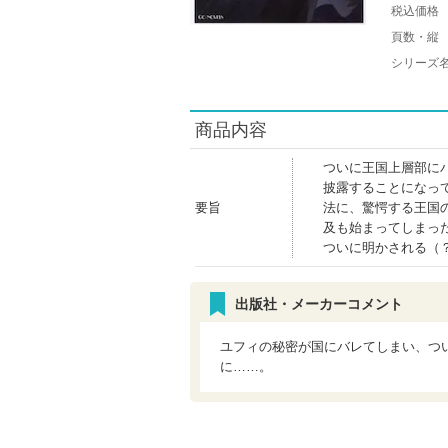
税込価格
頁数・縦
シリーズ
商品内容
ついに王国上層部に
披露することになっ
要旨
法に、驚愕する王国
及も始まってしまっ
ついに明かされる（
出版社・メーカーコメント
ユフィの秘密が国にバレてしまい、つ
に……。