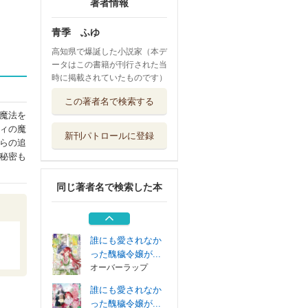
著者情報
青季 ふゆ
高知県で爆誕した小説家（本デ
ータはこの書籍が刊行された当
時に掲載されていたものです）
聖女様になりたい
この著者名で検索する
のに攻撃魔法し...
魔法を
マイクロマガジ...
ィの魔
新刊パトロールに登録
竜神様に見初めら
らの追
れまして～虐げ...
秘密も
マッグガーデン
同じ著者名で検索した本
商人令嬢アニエス
辺境に追放さ...
集英社
誰にも愛されなか
った醜穢令嬢が...
オーバーラップ
誰にも愛されなか
った醜穢令嬢が...