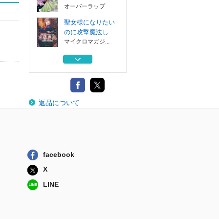
オーバーラップ
聖女様になりたい
のに攻撃魔法し...
マイクロマガジ...
竜神様に見初めら
れまして～虐げ...
マッグガーデン
商人令嬢アニエス
返品について
辺境に追放さ...
集英社
誰にも愛されなか
った醜穢令嬢が...
オーバーラップ
facebook
誰にも愛されなか
X
った醜穢令嬢が...
オーバーラップ
LINE
聖女様になりたい
のに攻撃魔法し...
マイクロマガジ...