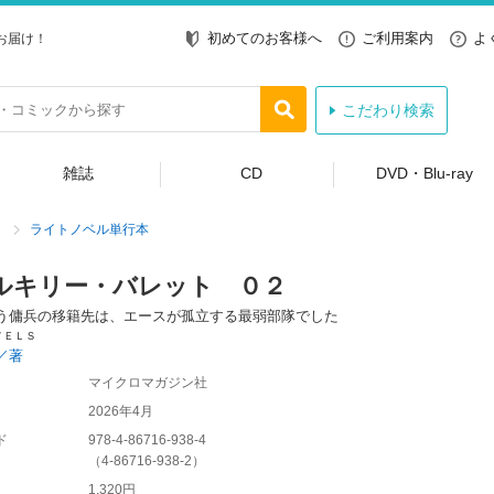
初めてのお客様へ
ご利用案内
よ
お届け！
こだわり検索
雑誌
CD
DVD・Blu-ray
ライトノベル単行本
ルキリー・バレット ０２
う傭兵の移籍先は、エースが孤立する最弱部隊でした
ＶＥＬＳ
／著
マイクロマガジン社
2026年4月
ド
978-4-86716-938-4
（
4-86716-938-2
）
1,320円