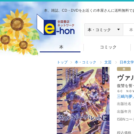
本、雑誌、CD・DVDをお近くの本屋さんに送料無料で
本
コミック
トップ
本・コミック
文芸
日本文学
ヴァ
復讐を誓
ＧＣ ＮＯ
三嶋与夢
出版社名
出版年月
ISBNコー
税込価格