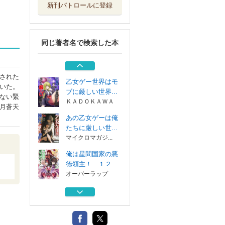
新刊パトロールに登録
セブンス ４
ＫＡＤＯＫＡＷＡ
同じ著者名で検索した本
俺は星間国家の悪
徳領主！ １－...
オーバーラップ
された
乙女ゲー世界はモ
いた。
ブに厳しい世界...
ない緊
ＫＡＤＯＫＡＷＡ
月蒼天
あの乙女ゲーは俺
たちに厳しい世...
マイクロマガジ...
俺は星間国家の悪
徳領主！ １２
オーバーラップ
セブンス ４
ＫＡＤＯＫＡＷＡ