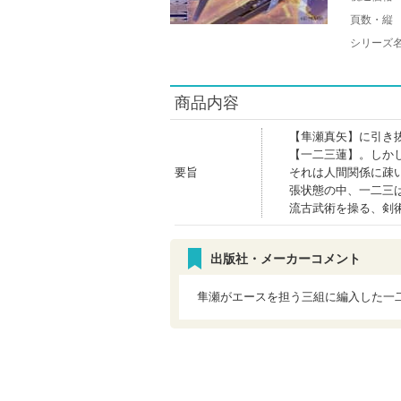
頁数・縦
シリーズ
商品内容
【隼瀬真矢】に引き
【一二三蓮】。しか
要旨
それは人間関係に疎
張状態の中、一二三
流古武術を操る、剣
出版社・メーカーコメント
隼瀬がエースを担う三組に編入した一