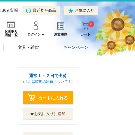
くある質問
最近見た商品
お気に入り
0
お受取り
ログイン
注文履歴
カート
店舗一覧
文具・雑貨
キャンペーン
通常１～２日で出荷
(！お盆時期の出荷について！)
カートに入れる
★お気に入りに追加
俺は星間国家の悪
徳領主！ １２
オーバーラップ