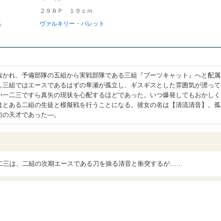
２９８Ｐ １９ｃｍ
名
ヴァルキリー・バレット
抜かれ、予備部隊の五組から実戦部隊である三組『ブーツキャット』へと配属
し三組ではエースであるはずの隼瀬が孤立し、ギスギスとした雰囲気が漂って
い一二三ですら真矢の現状を心配するほどであった。いつ爆発してもおかしく
はとある二組の生徒と模擬戦を行うことになる。彼女の名は【清流清音】。孤
術の天才であった―。
二三は、二組の次期エースである刀を操る清音と衝突するが……