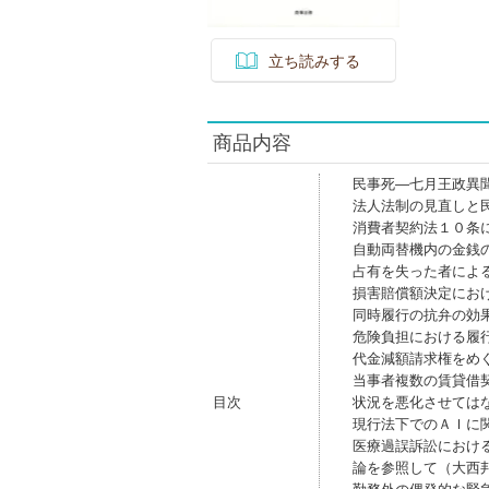
立ち読みする
商品内容
民事死―七月王政異
法人法制の見直しと
消費者契約法１０条
自動両替機内の金銭
占有を失った者によ
損害賠償額決定にお
同時履行の抗弁の効
危険負担における履
代金減額請求権をめ
当事者複数の賃貸借
目次
状況を悪化させては
現行法下でのＡＩに
医療過誤訴訟におけ
論を参照して（大西