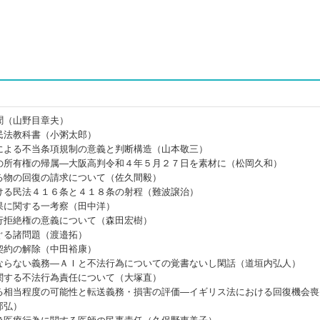
聞（山野目章夫）
民法教科書（小粥太郎）
による不当条項規制の意義と判断構造（山本敬三）
の所有権の帰属―大阪高判令和４年５月２７日を素材に（松岡久和）
る物の回復の請求について（佐久間毅）
ける民法４１６条と４１８条の射程（難波譲治）
果に関する一考察（田中洋）
行拒絶権の意義について（森田宏樹）
ぐる諸問題（渡邉拓）
契約の解除（中田裕康）
ならない義務―ＡＩと不法行為についての覚書ないし閑話（道垣内弘人）
関する不法行為責任について（大塚直）
る相当程度の可能性と転送義務・損害の評価―イギリス法における回復機会喪
邦弘）