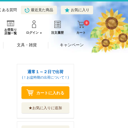
くある質問
最近見た商品
お気に入り
0
お受取り
ログイン
注文履歴
カート
店舗一覧
文具・雑貨
キャンペーン
通常１～２日で出荷
(！お盆時期の出荷について！)
カートに入れる
★お気に入りに追加