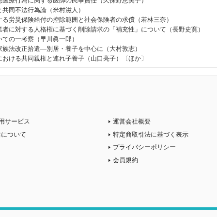
急医療行為に関する医師の民事責任（久保野恵美子）
と共同不法行為論（米村滋人）
する労災保険給付の控除範囲と社会保険者の求償（若林三奈）
業者に対する人格権に基づく削除請求の「補充性」について（長野史寛）
いての一考察（早川眞一郎）
家族法改正拾遺―別居・養子を中心に（大村敦志）
における共同親権と連れ子養子（山口亮子）〔ほか〕
用サービス
運営会社概要
店について
特定商取引法に基づく表示
プライバシーポリシー
会員規約