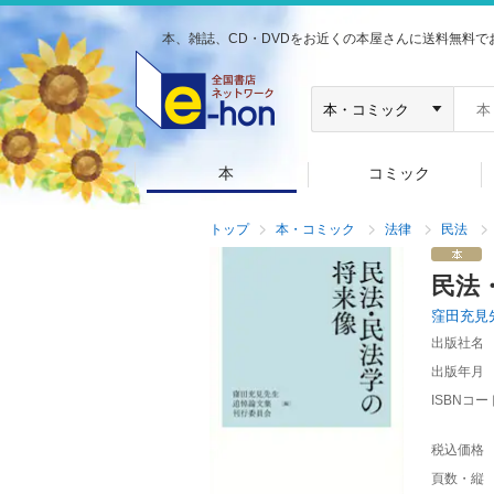
本、雑誌、CD・DVDをお近くの本屋さんに送料無料で
本
コミック
トップ
本・コミック
法律
民法
民法
窪田充見
出版社名
出版年月
ISBNコー
税込価格
頁数・縦