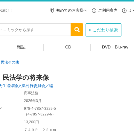
初めてのお客様へ
ご利用案内
よ
お届け！
こだわり検索
雑誌
CD
DVD・Blu-ray
民法その他
・民法学の将来像
先生追悼論文集刊行委員会／編
商事法務
2026年3月
ド
978-4-7857-3229-5
（
4-7857-3229-6
）
13,200円
７４９Ｐ ２２ｃｍ