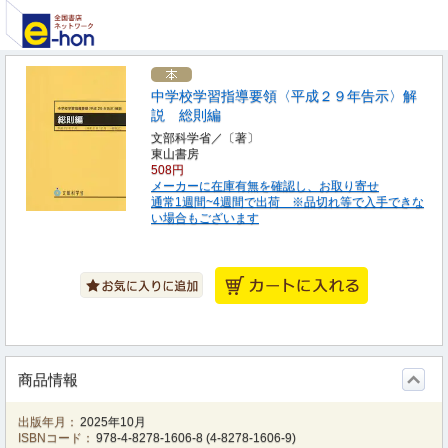
中学校学習指導要領〈平成２９年告示〉解
説 総則編
文部科学省／〔著〕
東山書房
508円
メーカーに在庫有無を確認し、お取り寄せ
通常1週間~4週間で出荷 ※品切れ等で入手できな
い場合もございます
商品情報
出版年月：
2025年10月
ISBNコード：
978-4-8278-1606-8
(
4-8278-1606-9
)