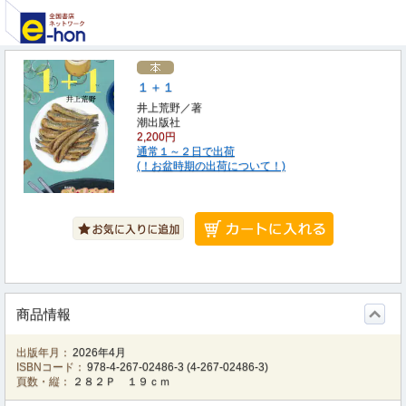
１＋１
井上荒野／著
潮出版社
2,200円
通常１～２日で出荷
(！お盆時期の出荷について！)
商品情報
出版年月：
2026年4月
ISBNコード：
978-4-267-02486-3
(
4-267-02486-3
)
頁数・縦：
２８２Ｐ １９ｃｍ