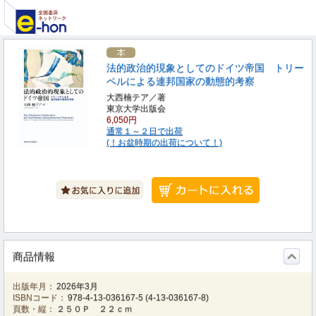
法的政治的現象としてのドイツ帝国 トリー
ペルによる連邦国家の動態的考察
大西楠テア／著
東京大学出版会
6,050円
通常１～２日で出荷
(！お盆時期の出荷について！)
商品情報
出版年月：
2026年3月
ISBNコード：
978-4-13-036167-5
(
4-13-036167-8
)
頁数・縦：
２５０Ｐ ２２ｃｍ