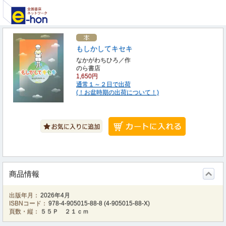
もしかしてキセキ
なかがわちひろ／作
のら書店
1,650円
通常１～２日で出荷
(！お盆時期の出荷について！)
商品情報
出版年月：
2026年4月
ISBNコード：
978-4-905015-88-8
(
4-905015-88-X
)
頁数・縦：
５５Ｐ ２１ｃｍ