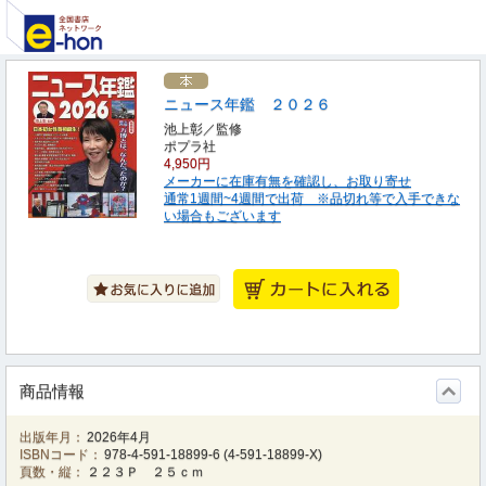
ニュース年鑑 ２０２６
池上彰／監修
ポプラ社
4,950円
メーカーに在庫有無を確認し、お取り寄せ
通常1週間~4週間で出荷 ※品切れ等で入手できな
い場合もございます
商品情報
出版年月：
2026年4月
ISBNコード：
978-4-591-18899-6
(
4-591-18899-X
)
頁数・縦：
２２３Ｐ ２５ｃｍ