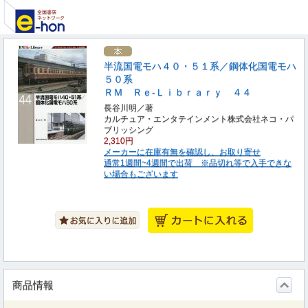
半流国電モハ４０・５１系／鋼体化国電モハ
５０系
ＲＭ Ｒｅ‐Ｌｉｂｒａｒｙ ４４
長谷川明／著
カルチュア・エンタテインメント株式会社ネコ・パ
ブリッシング
2,310円
メーカーに在庫有無を確認し、お取り寄せ
通常1週間~4週間で出荷 ※品切れ等で入手できな
い場合もございます
商品情報