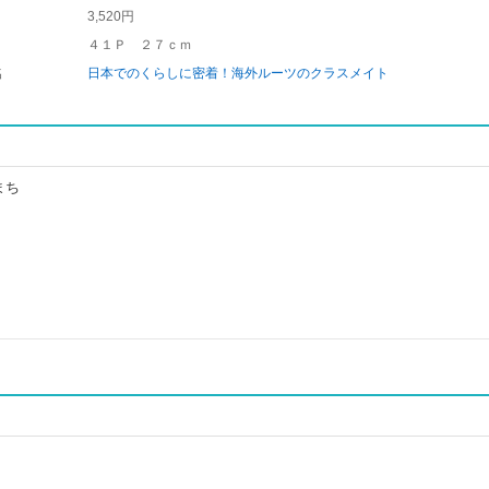
3,520円
４１Ｐ ２７ｃｍ
名
日本でのくらしに密着！海外ルーツのクラスメイト
まち