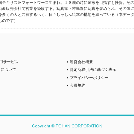
国テキサス州フォートワース生まれ。１８歳の時に噺家を目指すも挫折。そ
動産販売会社で営業を経験する。写真家・杵島隆に写真を褒められ、その気
を多くの人と共有するべく、日々しゃしん絵本の構想を練っている（本デー
ものです）
用サービス
運営会社概要
店について
特定商取引法に基づく表示
プライバシーポリシー
会員規約
Copyright © TOHAN CORPORATION