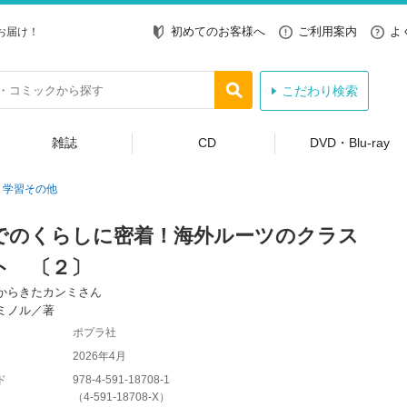
初めてのお客様へ
ご利用案内
よ
お届け！
こだわり検索
雑誌
CD
DVD・Blu-ray
学習その他
でのくらしに密着！海外ルーツのクラス
ト 〔２〕
からきたカンミさん
ミノル／著
ポプラ社
2026年4月
ド
978-4-591-18708-1
（
4-591-18708-X
）