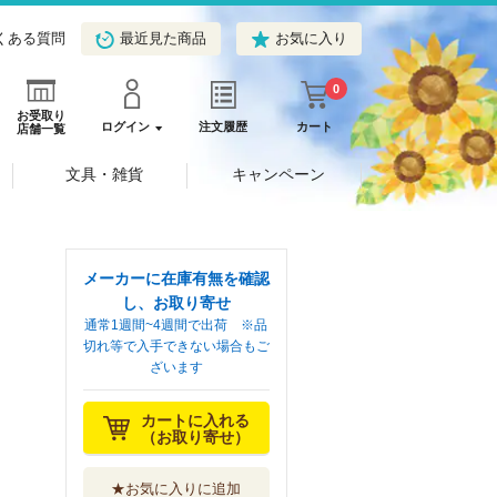
くある質問
最近見た商品
お気に入り
0
お受取り
ログイン
注文履歴
カート
店舗一覧
文具・雑貨
キャンペーン
メーカーに在庫有無を確認
し、お取り寄せ
通常1週間~4週間で出荷 ※品
切れ等で入手できない場合もご
ざいます
カートに入れる
（お取り寄せ）
★お気に入りに追加