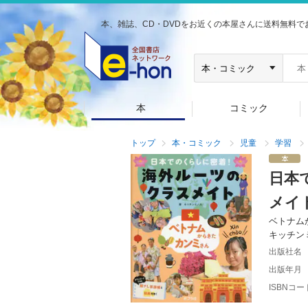
本、雑誌、CD・DVDをお近くの本屋さんに送料無料で
本
コミック
トップ
本・コミック
児童
学習
日本
メイ
ベトナム
キッチン
出版社名
出版年月
ISBNコー