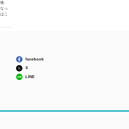
の後、
になっ
タはこ
facebook
X
LINE