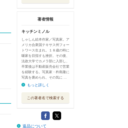
著者情報
キッチンミノル
しゃしん絵本作家／写真家。ア
メリカ合衆国テキサス州フォー
トワース生まれ。１８歳の時に
噺家を目指すも挫折。その後、
法政大学でカメラ部に入部し、
卒業後は不動産販売会社で営業
を経験する。写真家・杵島隆に
写真を褒められ、その気に …
もっと詳しく
この著者名で検索する
返品について