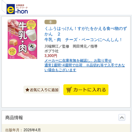
くふうはっけん！すがたをかえる食べ物のず
かん ２
牛乳・肉 チーズ・ベーコンにへんしん！
川端輝江／監修 岡田博元／指導
ポプラ社
3,300円
メーカーに在庫有無を確認し、お取り寄せ
通常1週間~4週間で出荷 ※品切れ等で入手できな
い場合もございます
商品情報
出版年月：
2026年4月