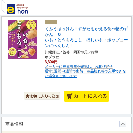
くふうはっけん！すがたをかえる食べ物のず
かん ６
いも・とうもろこし ほしいも・ポップコー
ンにへんしん！
川端輝江／監修 岡田博元／指導
ポプラ社
3,300円
メーカーに在庫有無を確認し、お取り寄せ
通常1週間~4週間で出荷 ※品切れ等で入手できな
い場合もございます
商品情報