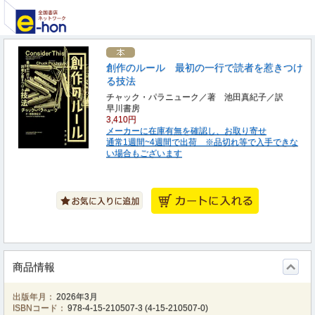
創作のルール 最初の一行で読者を惹きつけ
る技法
チャック・パラニューク／著 池田真紀子／訳
早川書房
3,410円
メーカーに在庫有無を確認し、お取り寄せ
通常1週間~4週間で出荷 ※品切れ等で入手できな
い場合もございます
商品情報
出版年月：
2026年3月
ISBNコード：
978-4-15-210507-3
(
4-15-210507-0
)