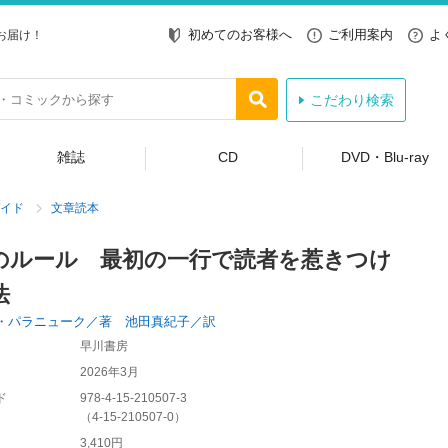
初めてのお客様へ
ご利用案内
よ
お届け！
こだわり検索
雑誌
CD
DVD・Blu-ray
イド
文章読本
のルール 最初の一行で読者を惹きつけ
法
・パラニューク／著 池田真紀子／訳
早川書房
2026年3月
ド
978-4-15-210507-3
（
4-15-210507-0
）
3,410円