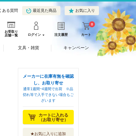
くある質問
最近見た商品
お気に入り
0
お受取り
ログイン
注文履歴
カート
店舗一覧
文具・雑貨
キャンペーン
メーカーに在庫有無を確認
し、お取り寄せ
通常1週間~4週間で出荷 ※品
切れ等で入手できない場合もご
ざいます
カートに入れる
（お取り寄せ）
★お気に入りに追加