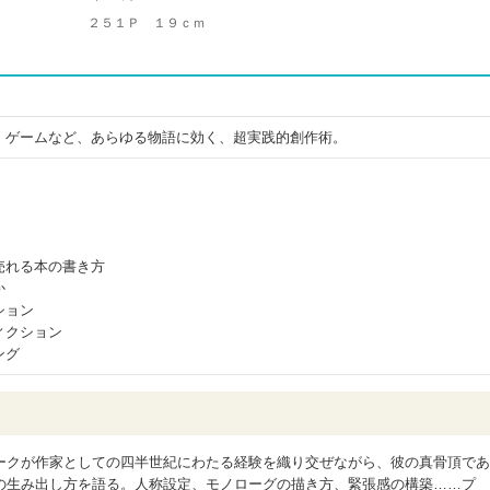
２５１Ｐ １９ｃｍ
、ゲームなど、あらゆる物語に効く、超実践的創作術。
売れる本の書き方
か
ション
ィクション
ング
ークが作家としての四半世紀にわたる経験を織り交ぜながら、彼の真骨頂であ
の生み出し方を語る。人称設定、モノローグの描き方、緊張感の構築……プ