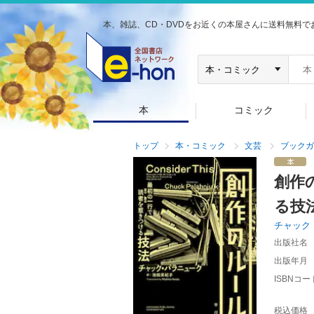
本、雑誌、CD・DVDをお近くの本屋さんに送料無料で
本
コミック
トップ
本・コミック
文芸
ブックガ
創作
る技
チャック
出版社名
出版年月
ISBNコー
税込価格