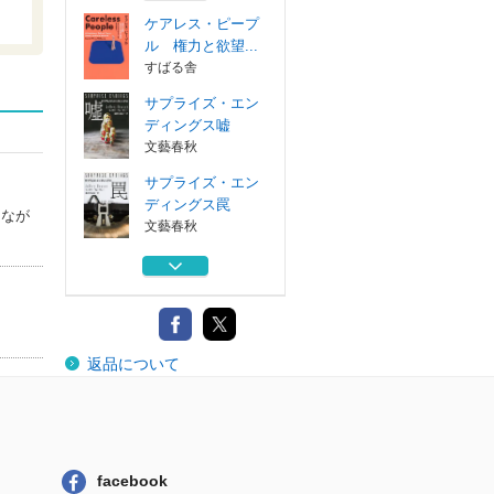
ケアレス・ピープ
ル 権力と欲望...
すばる舎
サプライズ・エン
ディングス嘘
文藝春秋
サプライズ・エン
ディングス罠
きなが
文藝春秋
怪物 上
講談社
）
怪物 下
返品について
講談社
ケアレス・ピープ
ル 権力と欲望...
すばる舎
facebook