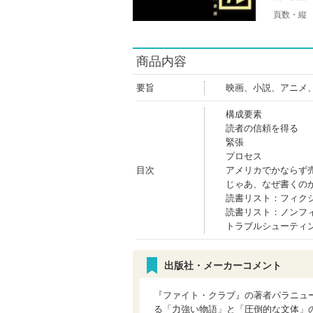
頁数・縦
商品内容
要旨
映画、小説、アニメ
構成要素
読者の信頼を得る
緊張
プロセス
目次
アメリカでかならず
じゃあ、なぜ書くの
読書リスト：フィク
読書リスト：ノンフ
トラブルシューティ
出版社・メーカーコメント
『ファイト・クラブ』の著者パラニュ
る「力強い物語」と「圧倒的な文体」