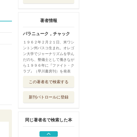
著者情報
パラニューク，チャック
１９６２年２月２１日、米ワシ
ントン州パスコ生まれ。オレゴ
ン大学でジャーナリズムを学ん
だのち、整備士として働きなが
ら１９９６年に『ファイト・ク
ラブ』（早川書房刊）を発表
サプライズ・エン
この著者名で検索する
ディングス罠
文藝春秋
新刊パトロールに登録
怪物 上
講談社
同じ著者名で検索した本
怪物 下
講談社