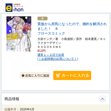
貴族から庶民になったので、婚約を解消され
ました！ ８
フロースコミック
大岩ケンヂ／著 小鳥遊郁／原作 椋本夏夜／キャ
ラクターデザイン
ＫＡＤＯＫＡＷＡ
913円
通常１～２日で出荷
(！お盆時期の出荷について！)
商品情報
出版年月：
2026年4月