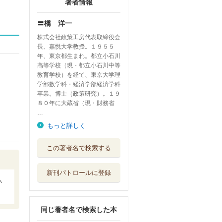
著者情報
〓橋 洋一
株式会社政策工房代表取締役会
長、嘉悦大学教授。１９５５
年、東京都生まれ。都立小石川
高等学校（現・都立小石川中等
教育学校）を経て、東京大学理
学部数学科・経済学部経済学科
卒業。博士（政策研究）。１９
８０年に大蔵省（現・財務省
…
もっと詳しく
６０歳からの知っ
この著者名で検索する
ておくべき財政学
扶桑社
新刊パトロールに登録
高橋洋一のファク
い
トチェック ２...
ワック
同じ著者名で検索した本
拝啓習近平様制裁