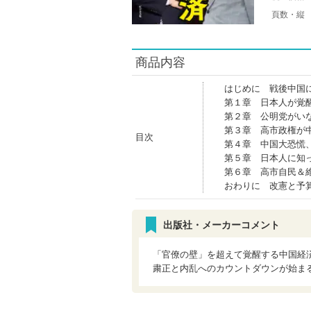
頁数・縦
商品内容
はじめに 戦後中国
第１章 日本人が覚
第２章 公明党がい
第３章 高市政権が
目次
第４章 中国大恐慌
第５章 日本人に知
第６章 高市自民＆
おわりに 改憲と予
出版社・メーカーコメント
「官僚の壁」を超えて覚醒する中国経
粛正と内乱へのカウントダウンが始ま