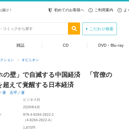
初めてのお客様へ
ご利用案内
よ
お届け！
こだわり検索
雑誌
CD
DVD・Blu-ray
クション
オピニオン
ホの壁」で自滅する中国経済 「官僚の
を超えて覚醒する日本経済
／著 石平／著
ビジネス社
2026年4月
ド
978-4-8284-2822-2
（
4-8284-2822-4
）
1,870円