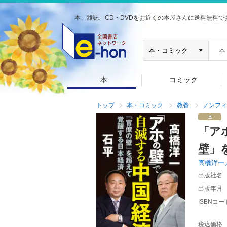
本、雑誌、CD・DVDをお近くの本屋さんに送料無料で
本
コミック
トップ
本・コミック
教養
ノンフィ
「ア
壁」
高橋洋一
出版社名
出版年月
ISBNコー
税込価格