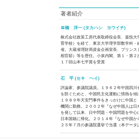
著者紹介
〓橋 洋一 (タカハシ ヨウイチ)
株式会社政策工房代表取締役会長、嘉悦大
育学校）を経て、東京大学理学部数学科・
省。大蔵省理財局資金企画室長、プリンス
相官邸）等を歴任。小泉内閣、第１・第２
１７回山本七平賞を受賞
石 平 (セキ ヘイ)
評論家、参議院議員。１９６２年中国四川
を防ぐためと、中国民主化運動に情熱を傾
１９８９年天安門事件をきっかけに中国と
機関に勤務。２００２年『なぜ中国人は日
を発して以来、日中問題・中国問題を中心
日本国籍に帰化。２０１４年『なぜ中国か
２５年７月の参議院選挙で当選（本データ