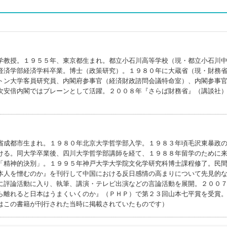
学教授。１９５５年、東京都生まれ。都立小石川高等学校（現・都立小石川
経済学部経済学科卒業。博士（政策研究）。１９８０年に大蔵省（現・財務
トン大学客員研究員、内閣府参事官（経済財政諮問会議特命室）、内閣参事
次安倍内閣ではブレーンとして活躍。２００８年『さらば財務省』（講談社
省成都市生まれ。１９８０年北京大学哲学部入学。１９８３年頃毛沢東暴政
ける。同大学卒業後、四川大学哲学部講師を経て、１９８８年留学のために
「精神的決別」。１９９５年神戸大学大学院文化学研究科博士課程修了。民
本人を憎むのか』を刊行して中国における反日感情の高まりについて先見的
に評論活動に入り、執筆、講演・テレビ出演などの言論活動を展開。２００
ら離れると日本はうまくいくのか』（ＰＨＰ）で第２３回山本七平賞を受賞
はこの書籍が刊行された当時に掲載されていたものです）