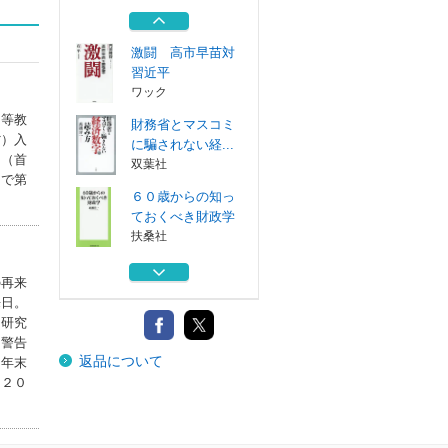
してくれてあり...
ビジネス社
激闘 高市早苗対
習近平
ワック
中等教
財務省とマスコミ
省）入
に騙されない経...
官（首
双葉社
）で第
６０歳からの知っ
ておくべき財政学
扶桑社
高橋洋一のファク
の再来
トチェック ２...
来日。
ワック
間研究
拝啓習近平様制裁
な警告
返品について
してくれてあり...
７年末
ビジネス社
。２０
激闘 高市早苗対
習近平