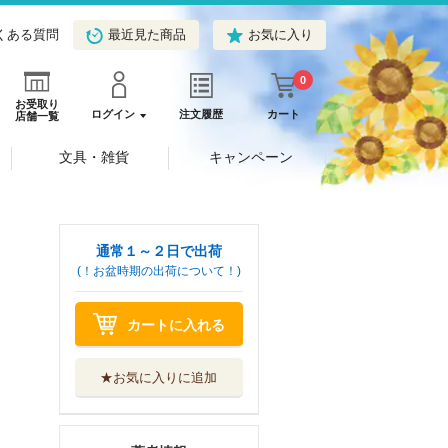
くある質問
最近見た商品
お気に入り
0
お受取り
ログイン
注文履歴
カート
店舗一覧
文具・雑貨
キャンペーン
通常１～２日で出荷
(！お盆時期の出荷について！)
カートに入れる
★お気に入りに追加