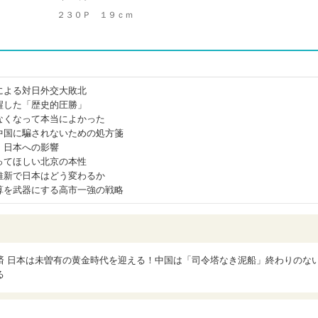
２３０Ｐ １９ｃｍ
による対日外交大敗北
醒した「歴史的圧勝」
なくなって本当によかった
中国に騙されないための処方箋
、日本への影響
ってほしい北京の本性
維新で日本はどう変わるか
算を武器にする高市一強の戦略
済 日本は未曽有の黄金時代を迎える！中国は「司令塔なき泥船」終わりのな
る