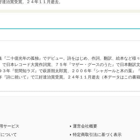
好達治賞受賞。２４年１１月逝去。
ウ)
集『二十億光年の孤独』でデビュー。詩をはじめ、作詞、翻訳、絵本など様
」で日本レコード大賞作詞賞、７５年『マザー・グースのうた』で日本翻訳
９３年『世間知ラズ』で萩原朔太郎賞、２００６年『シャガールと木の葉』
年『詩に就いて』で三好達治賞受賞。２４年１１月逝去（本データはこの書
用サービス
運営会社概要
店について
特定商取引法に基づく表示