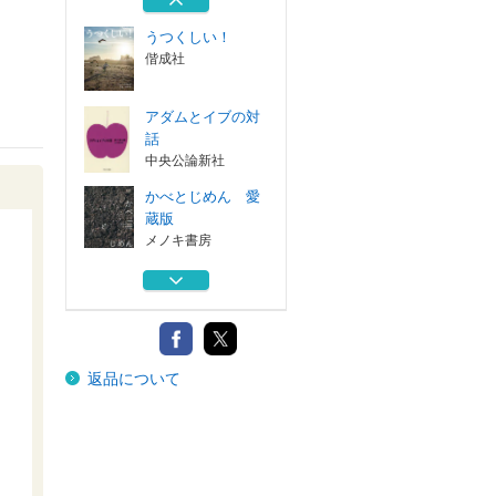
うつくしい！
偕成社
アダムとイブの対
話
中央公論新社
かべとじめん 愛
蔵版
メノキ書房
はだか 谷川俊太
郎詩集
筑摩書房
茨木のり子詩集
返品について
岩波書店
うつくしい！
偕成社