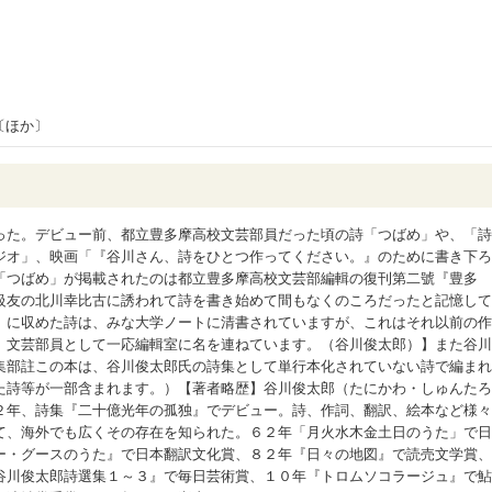
〔ほか〕
った。デビュー前、都立豊多摩高校文芸部員だった頃の詩「つばめ」や、「詩
ジオ」、映画「『谷川さん、詩をひとつ作ってください。』のために書き下ろ
「つばめ」が掲載されたのは都立豊多摩高校文芸部編輯の復刊第二號『豊多
級友の北川幸比古に誘われて詩を書き始めて間もなくのころだったと記憶して
』に収めた詩は、みな大学ノートに清書されていますが、これはそれ以前の作
、文芸部員として一応編輯室に名を連ねています。（谷川俊太郎）】また谷川
集部註この本は、谷川俊太郎氏の詩集として単行本化されていない詩で編まれ
た詩等が一部含まれます。）【著者略歴】谷川俊太郎（たにかわ・しゅんたろ
２年、詩集『二十億光年の孤独』でデビュー。詩、作詞、翻訳、絵本など様々
て、海外でも広くその存在を知られた。６２年「月火水木金土日のうた」で日
ー・グースのうた』で日本翻訳文化賞、８２年『日々の地図』で読売文学賞、
谷川俊太郎詩選集１～３』で毎日芸術賞、１０年『トロムソコラージュ』で鮎