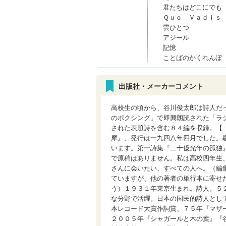
君たちはどこにでも
Ｑｕｏ Ｖａｄｉｓ
雲ひとつ
アジール
記憶
ことばのかくれんぼ
出版社・メーカーコメント
高校生の頃から、谷川俊太郎は詩人だ
のボクシング」で即興朗読された「ラ
された表題詩を含む８４編を収録。【
摩』、発行は一九四八年四月でした。
います。第一詩集『二十億光年の孤独
で原稿はありません。私は高校四年生
さんに会いたい、すべての人へ。（編
ていますが、他の著者の単行本に寄せ
う）１９３１年東京生まれ。詩人。５
な分野で活躍。日本の国民的詩人とし
本レコード大賞作詞賞、７５年『マザ
２００５年『シャガールと木の葉』『