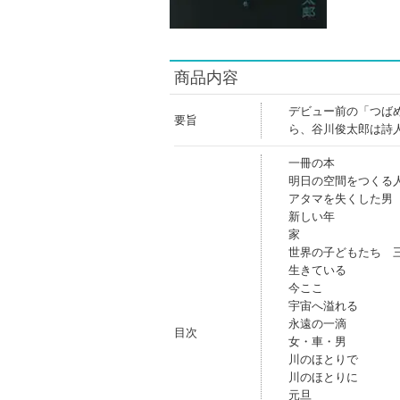
商品内容
デビュー前の「つば
要旨
ら、谷川俊太郎は詩
一冊の本
明日の空間をつくる
アタマを失くした男
新しい年
家
世界の子どもたち 
生きている
今ここ
宇宙へ溢れる
永遠の一滴
目次
女・車・男
川のほとりで
川のほとりに
元旦