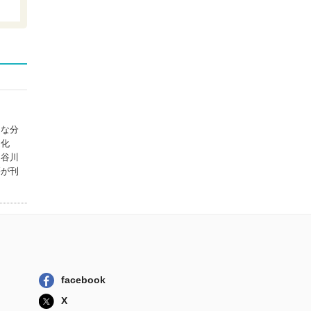
アダムとイブの対
話
中央公論新社
かべとじめん 愛
蔵版
メノキ書房
はだか 谷川俊太
郎詩集
々な分
筑摩書房
文化
『谷川
茨木のり子詩集
籍が刊
岩波書店
facebook
X