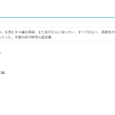
め」を含む８４編を収録。また谷川さんに会いたい、すべての人へ。高校生の
人だった。今後の谷川研究の必読書。
人
三編