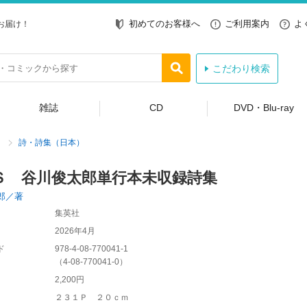
初めてのお客様へ
ご利用案内
よ
お届け！
こだわり検索
雑誌
CD
DVD・Blu-ray
詩・詩集（日本）
Ｓ 谷川俊太郎単行本未収録詩集
郎／著
集英社
2026年4月
ド
978-4-08-770041-1
（
4-08-770041-0
）
2,200円
２３１Ｐ ２０ｃｍ