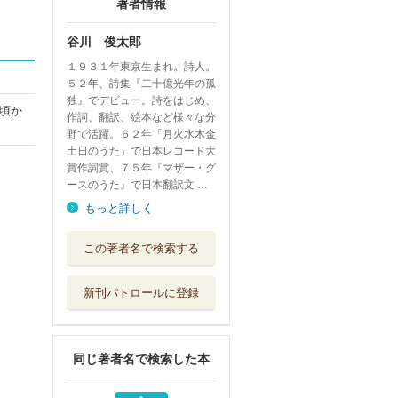
著者情報
谷川 俊太郎
１９３１年東京生まれ。詩人。
５２年、詩集『二十億光年の孤
独』でデビュー。詩をはじめ、
頃か
作詞、翻訳、絵本など様々な分
野で活躍。６２年「月火水木金
土日のうた」で日本レコード大
賞作詞賞、７５年『マザー・グ
ースのうた』で日本翻訳文 …
もっと詳しく
かべとじめん 愛
この著者名で検索する
蔵版
メノキ書房
新刊パトロールに登録
はだか 谷川俊太
郎詩集
筑摩書房
同じ著者名で検索した本
茨木のり子詩集
岩波書店