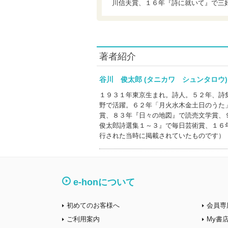
川信夫賞、１６年『詩に就いて』で三
著者紹介
谷川 俊太郎 (タニカワ シュンタロ
１９３１年東京生まれ。詩人。５２年、詩
野で活躍。６２年「月火水木金土日のうた
賞、８３年『日々の地図』で読売文学賞、
俊太郎詩選集１～３』で毎日芸術賞、１６
行された当時に掲載されていたものです）
e-honについて
初めてのお客様へ
会員専
ご利用案内
My書