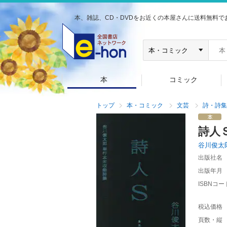
本、雑誌、CD・DVDをお近くの本屋さんに送料無料で
本
コミック
トップ
本・コミック
文芸
詩・詩集
詩人
谷川俊太
出版社名
出版年月
ISBNコー
税込価格
頁数・縦