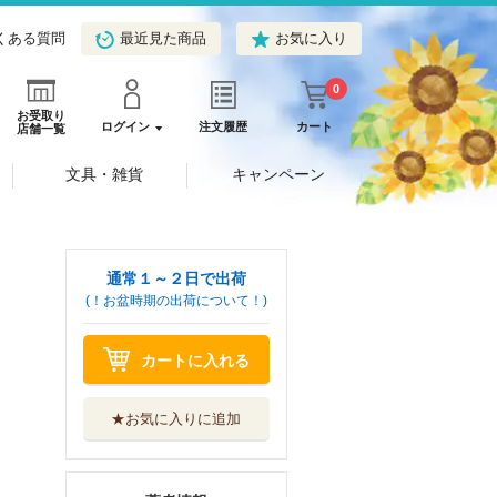
くある質問
最近見た商品
お気に入り
0
お受取り
ログイン
注文履歴
カート
店舗一覧
文具・雑貨
キャンペーン
通常１～２日で出荷
(！お盆時期の出荷について！)
カートに入れる
★お気に入りに追加