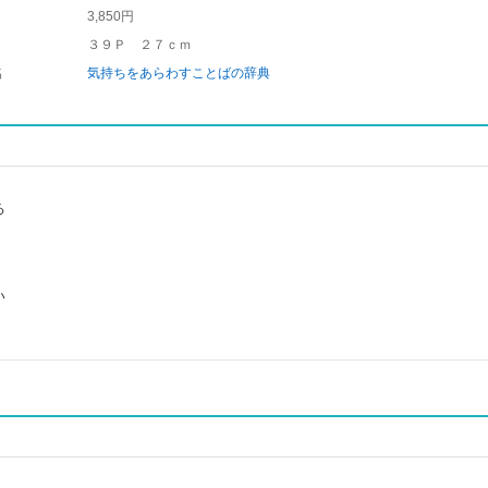
3,850円
３９Ｐ ２７ｃｍ
名
気持ちをあらわすことばの辞典
る
い