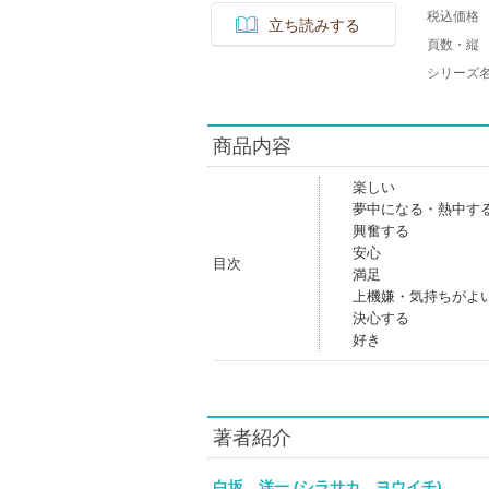
税込価格
立ち読みする
頁数・縦
シリーズ
商品内容
楽しい
夢中になる・熱中す
興奮する
安心
目次
満足
上機嫌・気持ちがよ
決心する
好き
著者紹介
白坂 洋一 (シラサカ ヨウイチ)