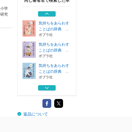
同じ著者名で検索した本
偉人のお話 自由
と平和編
（小学
ポプラ社
業研究
気持ちをあらわす
ことばの辞典 ...
ポプラ社
気持ちをあらわす
ことばの辞典 ...
ポプラ社
気持ちをあらわす
ことばの辞典 ...
ポプラ社
小学生のためのド
ラえもんことば...
小学館
偉人のお話 自由
返品について
と平和編
ポプラ社
気持ちをあらわす