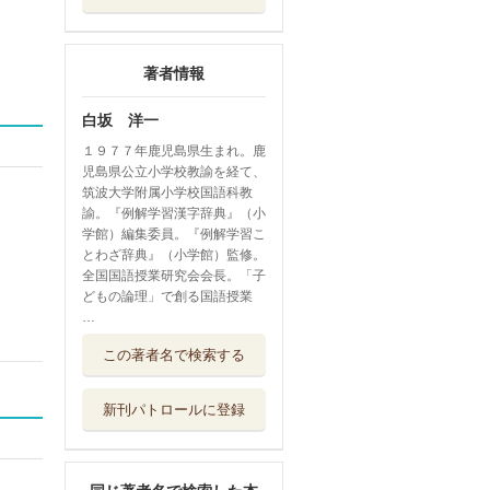
著者情報
白坂 洋一
１９７７年鹿児島県生まれ。鹿
児島県公立小学校教諭を経て、
筑波大学附属小学校国語科教
諭。『例解学習漢字辞典』（小
学館）編集委員。『例解学習こ
とわざ辞典』（小学館）監修。
全国国語授業研究会会長。「子
どもの論理」で創る国語授業
…
気持ちをあらわす
この著者名で検索する
ことばの辞典 ...
ポプラ社
新刊パトロールに登録
小学生のためのド
ラえもんことば...
小学館