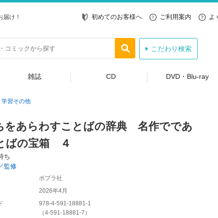
初めてのお客様へ
ご利用案内
よ
お届け！
こだわり検索
雑誌
CD
DVD・Blu-ray
学習その他
ちをあらわすことばの辞典 名作でであ
とばの宝箱 ４
持ち
／監修
ポプラ社
2026年4月
ド
978-4-591-18881-1
（
4-591-18881-7
）