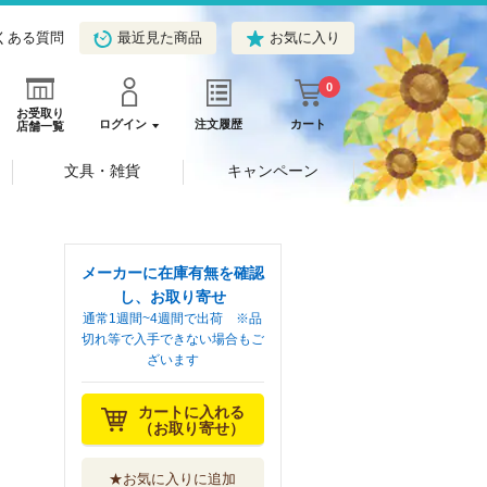
くある質問
最近見た商品
お気に入り
0
お受取り
ログイン
注文履歴
カート
店舗一覧
文具・雑貨
キャンペーン
メーカーに在庫有無を確認
し、お取り寄せ
通常1週間~4週間で出荷 ※品
切れ等で入手できない場合もご
ざいます
カートに入れる
（お取り寄せ）
★お気に入りに追加