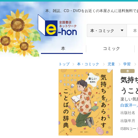
本、雑誌、CD・DVDをお近くの本屋さんに送料無料で
本
コミック
トップ
本・コミック
児童
学習
気持
うこ
楽しい気
白坂洋一
出版社名
出版年月
ISBNコー