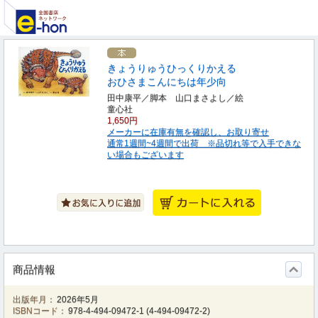
きょうりゅうひっくりかえる
おひさまこんにちは年少向
田中康平／脚本 山口まさよし／絵
童心社
1,650円
メーカーに在庫有無を確認し、お取り寄せ
通常1週間~4週間で出荷 ※品切れ等で入手できな
い場合もございます
商品情報
出版年月：
2026年5月
ISBNコード：
978-4-494-09472-1
(
4-494-09472-2
)