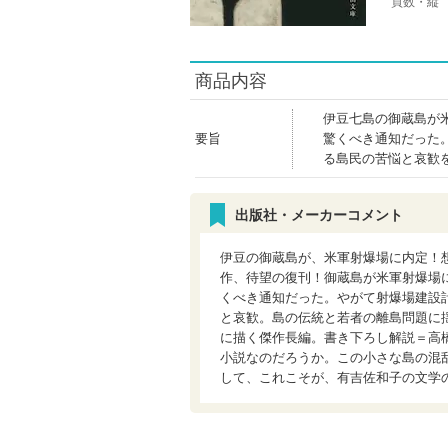
頁数・縦
商品内容
伊豆七島の御蔵島が
要旨
驚くべき通知だった
る島民の苦悩と哀歓
出版社・メーカーコメント
伊豆の御蔵島が、米軍射爆場に内定！
作、待望の復刊！御蔵島が米軍射爆場
くべき通知だった。やがて射爆場建設
と哀歓。島の伝統と若者の離島問題に
に描く傑作長編。書き下ろし解説＝高
小説なのだろうか。この小さな島の混
して、これこそが、有吉佐和子の文学