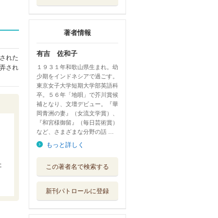
著者情報
有吉 佐和子
された
弄され
１９３１年和歌山県生まれ。幼
少期をインドネシアで過ごす。
東京女子大学短期大学部英語科
卒。５６年「地唄」で芥川賞候
補となり、文壇デビュー。『華
岡青洲の妻』（女流文学賞）、
『和宮様御留』（毎日芸術賞）
など、さまざまな分野の話 …
もっと詳しく
げいしゃわるつ・
た
この著者名で検索する
いたりあの
中央公論新社
新刊パトロールに登録
針女
河出書房新社