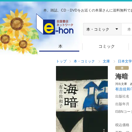
本、雑誌、CD・DVDをお近くの本屋さんに送料無料で
本
コミック
トップ
本・コミック
文庫
日本文学
海暗
河出文庫 
有吉佐和
出版社名
出版年月
ISBNコー
税込価格