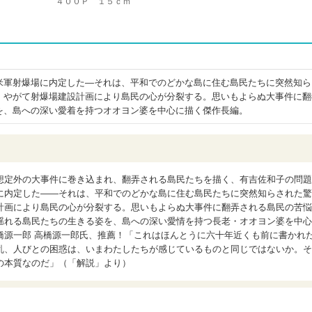
４００Ｐ １５ｃｍ
米軍射爆場に内定した―それは、平和でのどかな島に住む島民たちに突然知ら
。やがて射爆場建設計画により島民の心が分裂する。思いもよらぬ大事件に翻
を、島への深い愛着を持つオオヨン婆を中心に描く傑作長編。
想定外の大事件に巻き込まれ、翻弄される島民たちを描く、有吉佐和子の問題
に内定した――それは、平和でのどかな島に住む島民たちに突然知らされた驚
計画により島民の心が分裂する。思いもよらぬ大事件に翻弄される島民の苦悩
揺れる島民たちの生きる姿を、島への深い愛情を持つ長老・オオヨン婆を中心
橋源一郎 高橋源一郎氏、推薦！「これはほんとうに六十年近くも前に書かれ
乱、人びとの困惑は、いまわたしたちが感じているものと同じではないか。そ
の本質なのだ」（「解説」より）