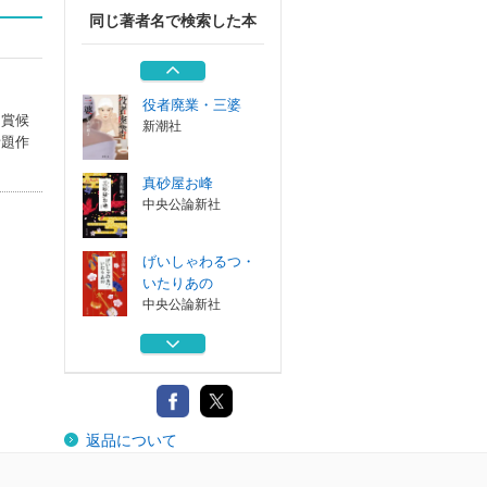
同じ著者名で検索した本
有吉佐和子ベスト
・エッセイ
筑摩書房
役者廃業・三婆
川賞候
新潮社
話題作
真砂屋お峰
中央公論新社
げいしゃわるつ・
いたりあの
中央公論新社
針女
河出書房新社
有吉佐和子ベスト
返品について
・エッセイ
筑摩書房