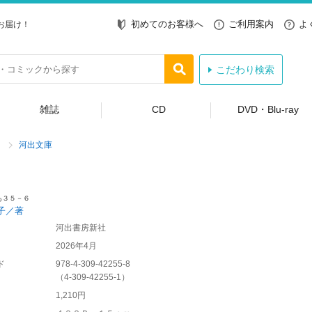
初めてのお客様へ
ご利用案内
よ
お届け！
こだわり検索
雑誌
CD
DVD・Blu-ray
河出文庫
あ３５－６
子／著
河出書房新社
2026年4月
ド
978-4-309-42255-8
（
4-309-42255-1
）
1,210円