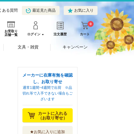
くある質問
最近見た商品
お気に入り
0
お受取り
ログイン
注文履歴
カート
店舗一覧
文具・雑貨
キャンペーン
メーカーに在庫有無を確認
し、お取り寄せ
通常1週間~4週間で出荷 ※品
切れ等で入手できない場合もご
ざいます
カートに入れる
（お取り寄せ）
★お気に入りに追加