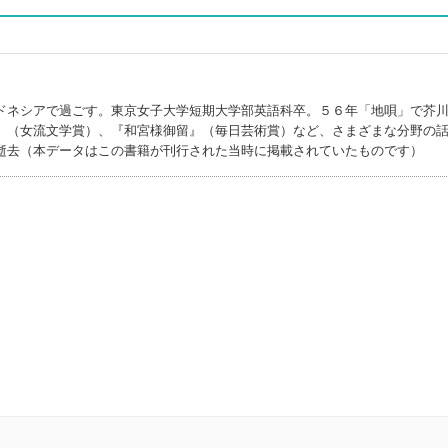
ドネシアで過ごす。東京女子大学短期大学部英語科卒。５６年「地唄」で芥
』（女流文学賞）、『和宮様御留』（毎日芸術賞）など、さまざまな分野の
逝去（本データはこの書籍が刊行された当時に掲載されていたものです）