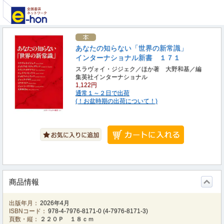
あなたの知らない「世界の新常識」
インターナショナル新書 １７１
スラヴォイ・ジジェク／ほか著 大野和基／編
集英社インターナショナル
1,122円
通常１～２日で出荷
(！お盆時期の出荷について！)
商品情報
出版年月：
2026年4月
ISBNコード：
978-4-7976-8171-0
(
4-7976-8171-3
)
頁数・縦：
２２０Ｐ １８ｃｍ